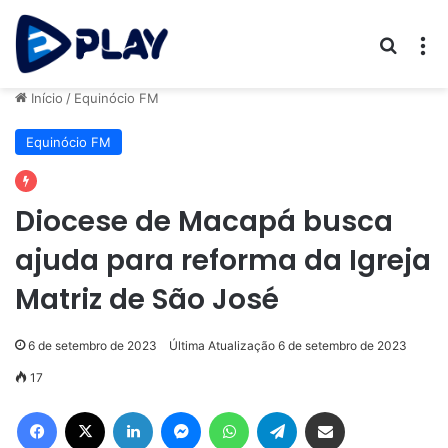
Procur
M
Início
/
Equinócio FM
Equinócio FM
Diocese de Macapá busca
ajuda para reforma da Igreja
Matriz de São José
6 de setembro de 2023
Última Atualização 6 de setembro de 2023
17
Facebook
X
Linkedin
Messenger
WhatsApp
Telegram
Compartilhar via e-mail