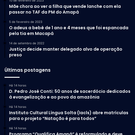
10 de fevereiro de 2023
Mãe chora ao ver a filha que vende lanche com ela
passar no TAF da PM do Amapá
5 de fevereiro de 2023
O adeus a bebê de 1 ano e 4 meses que foi espancada
pela tia em Macapá
14 de setembro de 2022
Justiça decide manter delegado alvo de operação
preso
Últimas postagens
Há 14 horas
D. Pedro José Conti: 50 anos de sacerdócio dedicados
à evangelização e ao povo da amazônia
Há 14 horas
Instituto Cultural Língua Solta (Iacls) abre matrículas
para o projeto “Natação é para todos”
Há 14 horas
Programa “Qualifica Amapá” é reformulado e deve