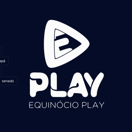
apá
senado