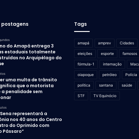
s postagens
Tags
gundos
amapá
amprev
Cidades
no do Amapá entrega 3
as estaduais totalmente
eleições
esporte
famosos
struídas no Arquipélago do
ue
fórmula-1
internação
Mac
utos
oiapoque
petróleo
Polícia
er uma multa de trânsito
gnifica que o motorista
política
santana
saúde
e a penalidade sem
STF
TV Equinócio
ionar
nutos
 Sena representará a
nia nos 40 anos do Centro
atro do Oprimido com
o Pássaro”