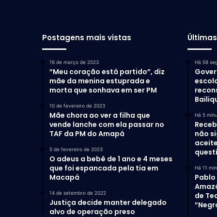
Postagens mais vistas
Última
16 de março de 2023
Há 58 se
“Meu coração está partido”, diz
Gover
mãe da menina estuprada e
escol
morta que sonhava em ser PM
recon
Bailiq
10 de fevereiro de 2023
Mãe chora ao ver a filha que
Há 5 min
vende lanche com ela passar no
Receb
TAF da PM do Amapá
não si
aceit
5 de fevereiro de 2023
quest
O adeus a bebê de 1 ano e 4 meses
que foi espancada pela tia em
Há 11 mi
Macapá
Pablo
Amazô
14 de setembro de 2022
de Te
Justiça decide manter delegado
”Negr
alvo de operação preso