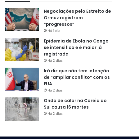
Negociações pelo Estreito de
Ormuz registram
“progressos”
Há 1 dia
Epidemia de Ebola no Congo
se intensifica e é maior já
registrada
Há 2 dias
Irã diz que não tem intenção
de “ampliar conflito” com os
EUA
Há 2 dias
Onda de calor na Coreia do
Sul causa 16 mortes
Há 2 dias