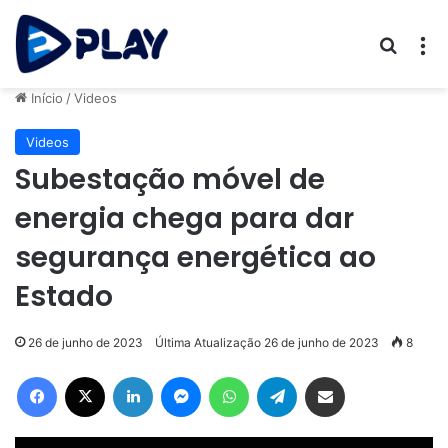
Procur
M
Início
/
Videos
Videos
Subestação móvel de
energia chega para dar
segurança energética ao
Estado
26 de junho de 2023
Última Atualização 26 de junho de 2023
8
Facebook
X
Linkedin
Messenger
WhatsApp
Telegram
Compartilhar via e-mail