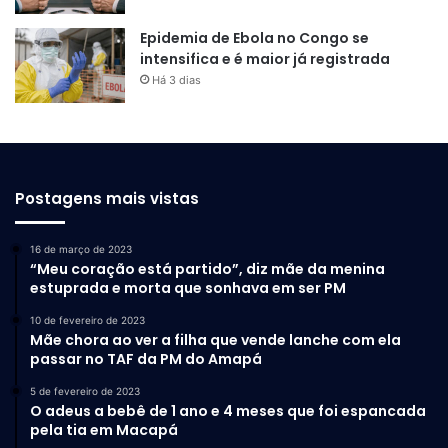
Epidemia de Ebola no Congo se
intensifica e é maior já registrada
Há 3 dias
Postagens mais vistas
16 de março de 2023
“Meu coração está partido”, diz mãe da menina
estuprada e morta que sonhava em ser PM
10 de fevereiro de 2023
Mãe chora ao ver a filha que vende lanche com ela
passar no TAF da PM do Amapá
5 de fevereiro de 2023
O adeus a bebê de 1 ano e 4 meses que foi espancada
pela tia em Macapá