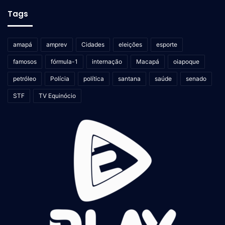
Tags
amapá
amprev
Cidades
eleições
esporte
famosos
fórmula-1
internação
Macapá
oiapoque
petróleo
Polícia
política
santana
saúde
senado
STF
TV Equinócio