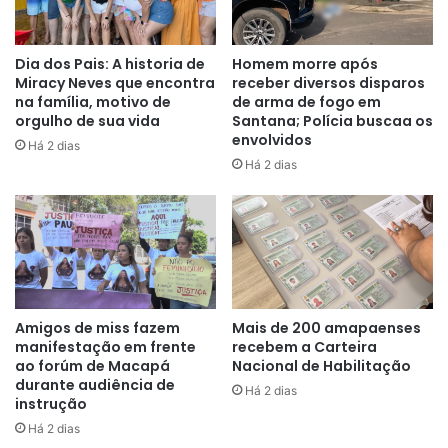
Dia dos Pais: A historia de
Homem morre após
Miracy Neves que encontra
receber diversos disparos
na família, motivo de
de arma de fogo em
orgulho de sua vida
Santana; Polícia buscaa os
envolvidos
Há 2 dias
Há 2 dias
Amigos de miss fazem
Mais de 200 amapaenses
manifestação em frente
recebem a Carteira
ao forúm de Macapá
Nacional de Habilitação
durante audiência de
Há 2 dias
instrução
Há 2 dias