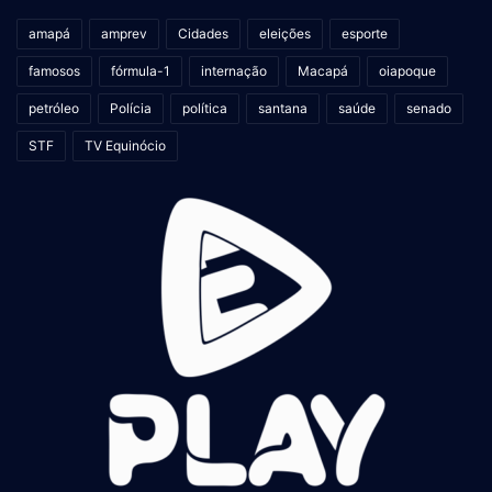
amapá
amprev
Cidades
eleições
esporte
famosos
fórmula-1
internação
Macapá
oiapoque
petróleo
Polícia
política
santana
saúde
senado
STF
TV Equinócio