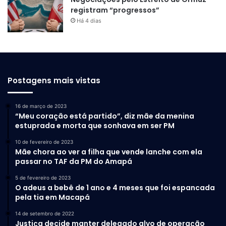
registram “progressos”
Há 4 dias
Postagens mais vistas
16 de março de 2023
“Meu coração está partido”, diz mãe da menina
estuprada e morta que sonhava em ser PM
10 de fevereiro de 2023
Mãe chora ao ver a filha que vende lanche com ela
passar no TAF da PM do Amapá
5 de fevereiro de 2023
O adeus a bebê de 1 ano e 4 meses que foi espancada
pela tia em Macapá
14 de setembro de 2022
Justiça decide manter delegado alvo de operação