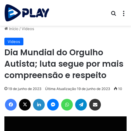
Procur
M
Início
/
Videos
Videos
Dia Mundial do Orgulho
Autista; luta segue por mais
compreensão e respeito
19 de junho de 2023
Última Atualização 19 de junho de 2023
10
Facebook
X
Linkedin
Messenger
WhatsApp
Telegram
Compartilhar via e-mail