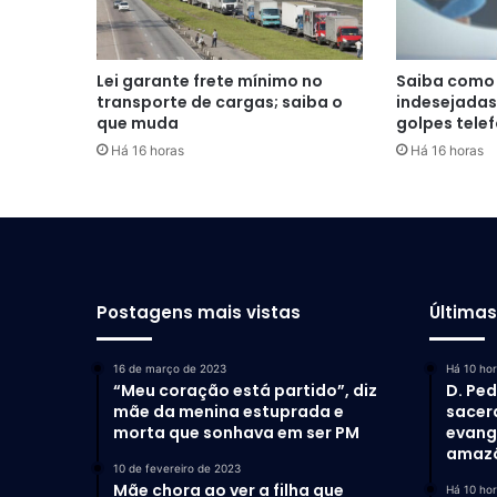
Lei garante frete mínimo no
Saiba como 
transporte de cargas; saiba o
indesejadas
que muda
golpes tele
Há 16 horas
Há 16 horas
Postagens mais vistas
Última
16 de março de 2023
Há 10 ho
“Meu coração está partido”, diz
D. Ped
mãe da menina estuprada e
sacer
morta que sonhava em ser PM
evang
amaz
10 de fevereiro de 2023
Mãe chora ao ver a filha que
Há 10 ho