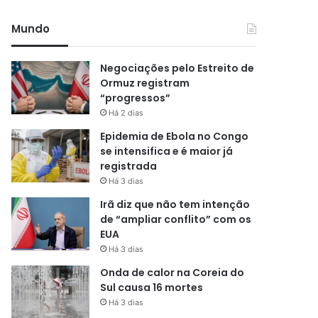
Mundo
Negociações pelo Estreito de
Ormuz registram
“progressos”
Há 2 dias
Epidemia de Ebola no Congo
se intensifica e é maior já
registrada
Há 3 dias
Irã diz que não tem intenção
de “ampliar conflito” com os
EUA
Há 3 dias
Onda de calor na Coreia do
Sul causa 16 mortes
Há 3 dias