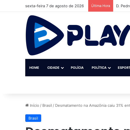
sexta-feira 7 de agosto de 2026
Última Hora
D. Pedr
HOME
CIDADE
POLÍCIA
POLÍTICA
ESPOR
Início
/
Brasil
/
Desmatamento na Amazônia caiu 31% entr
Brasil