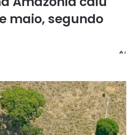
a Amazônia caiu
o e maio, segundo
4
r
ail