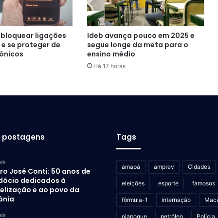
bloquear ligações
Ideb avança pouco em 2025 e
 e se proteger de
segue longe da meta para o
fônicos
ensino médio
Há 17 horas
s postagens
Tags
ras
amapá
amprev
Cidades
ro José Conti: 50 anos de
dócio dedicados à
eleições
esporte
famosos
elização e ao povo da
ônia
fórmula-1
internação
Mac
ras
oiapoque
petróleo
Polícia