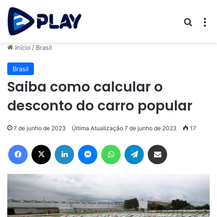
Procur
M
Início
/
Brasil
Brasil
Saiba como calcular o
desconto do carro popular
7 de junho de 2023
Última Atualização 7 de junho de 2023
17
Facebook
X
Linkedin
Messenger
WhatsApp
Telegram
Compartilhar via e-mail