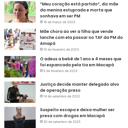
Nesse caso, os noventa pontos somados classificariam o
“Meu coração está partido”, diz mãe
veículo na primeira faixa, que permite o maior desconto,
da menina estuprada e morta que
sonhava em ser PM
de R$ 8 mil (conforme tabela 2). O veículo, que
16 de março de 2023
inicialmente seria no valor de R$ 120 mil, passaria a custar
R$ 112 mil.
Mãe chora ao ver a filha que vende
lanche com ela passar no TAF da PM do
Amapá
10 de fevereiro de 2023
O adeus a bebê de 1 ano e 4 meses que
foi espancada pela tia em Macapá
5 de fevereiro de 2023
Justiça decide manter delegado alvo
de operação preso
14 de setembro de 2022
Suspeito escapa e deixa mulher ser
presa com drogas em Macapá
30 de setembro de 2025