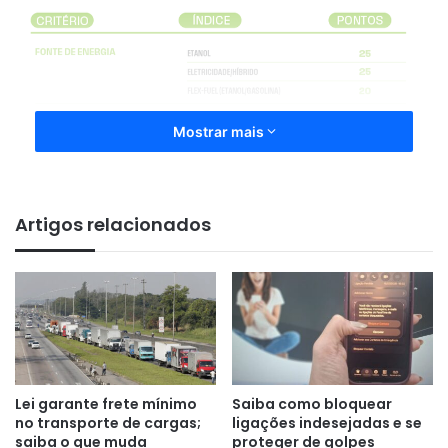
Mostrar mais
Artigos relacionados
Lei garante frete mínimo
Saiba como bloquear
Foram criadas sete faixas de descontos, que vão de 1,6%,
no transporte de cargas;
ligações indesejadas e se
equivalente a R$ 2 mil, a 11,6%, somando R$ 8 mil,
saiba o que muda
proteger de golpes