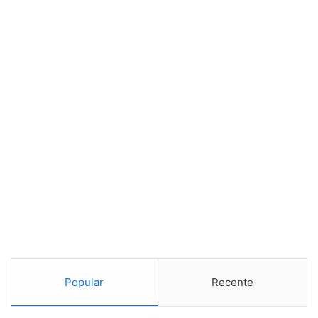
Se o preço desse veículo for de R$ 120 mil, o maior valor
para carros na categoria econômica para desconto
patrocinado, são somados mais 15 pontos. E se os
componentes dele forem 75% produzidos no Brasil, são
Popular
Recente
somados mais 25 pontos (conforme tabela 1).