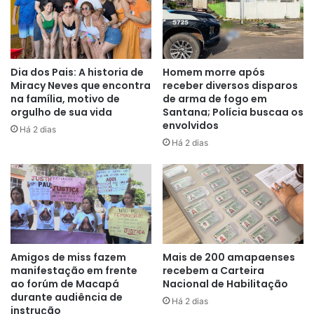
Dia dos Pais: A historia de
Homem morre após
Miracy Neves que encontra
receber diversos disparos
na família, motivo de
de arma de fogo em
orgulho de sua vida
Santana; Polícia buscaa os
envolvidos
Há 2 dias
Há 2 dias
Amigos de miss fazem
Mais de 200 amapaenses
manifestação em frente
recebem a Carteira
ao forúm de Macapá
Nacional de Habilitação
durante audiência de
Há 2 dias
instrução