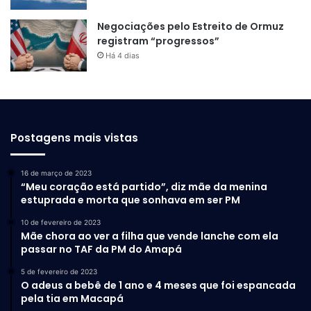
Negociações pelo Estreito de Ormuz
registram “progressos”
Há 4 dias
Postagens mais vistas
16 de março de 2023
“Meu coração está partido”, diz mãe da menina
estuprada e morta que sonhava em ser PM
10 de fevereiro de 2023
Mãe chora ao ver a filha que vende lanche com ela
passar no TAF da PM do Amapá
5 de fevereiro de 2023
O adeus a bebê de 1 ano e 4 meses que foi espancada
pela tia em Macapá