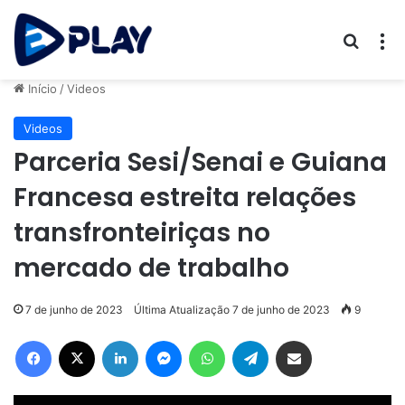
Procur
M
Início
/
Videos
Videos
Parceria Sesi/Senai e Guiana
Francesa estreita relações
transfronteiriças no
mercado de trabalho
7 de junho de 2023
Última Atualização 7 de junho de 2023
9
Facebook
X
Linkedin
Messenger
WhatsApp
Telegram
Compartilhar via e-mail