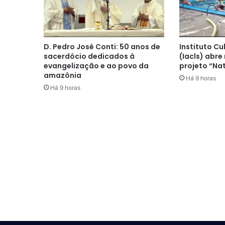
D. Pedro José Conti: 50 anos de
Instituto Cu
sacerdócio dedicados à
(Iacls) abre
evangelização e ao povo da
projeto “Na
amazônia
Há 9 horas
Há 9 horas