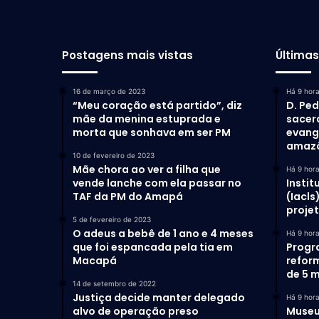
Postagens mais vistas
Última
16 de março de 2023
Há 9 hor
“Meu coração está partido”, diz
D. Ped
mãe da menina estuprada e
sacer
morta que sonhava em ser PM
evang
amaz
10 de fevereiro de 2023
Mãe chora ao ver a filha que
Há 9 hor
vende lanche com ela passar no
Instit
TAF da PM do Amapá
(Iacls
proje
5 de fevereiro de 2023
O adeus a bebê de 1 ano e 4 meses
Há 9 hor
que foi espancada pela tia em
Progr
Macapá
refor
de 5 m
14 de setembro de 2022
Justiça decide manter delegado
Há 9 hor
alvo de operação preso
Museu