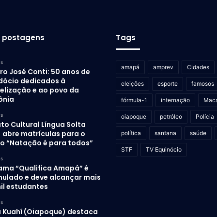
s postagens
Tags
as
amapá
amprev
Cidades
ro José Conti: 50 anos de
dócio dedicados à
eleições
esporte
famosos
elização e ao povo da
ônia
fórmula-1
internação
Mac
as
oiapoque
petróleo
Polícia
uto Cultural Língua Solta
) abre matrículas para o
política
santana
saúde
to “Natação é para todos”
STF
TV Equinócio
as
ama “Qualifica Amapá” é
mulado e deve alcançar mais
il estudantes
as
 Kuahí (Oiapoque) destaca