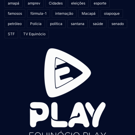
amapá
amprev
Cidades
eleições
esporte
famosos
fórmula-1
internação
Macapá
oiapoque
petróleo
Polícia
política
santana
saúde
senado
STF
TV Equinócio