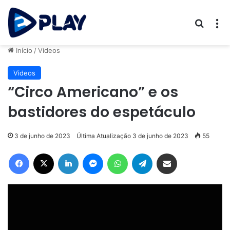
Procur
M
Início
/
Videos
Videos
“Circo Americano” e os
bastidores do espetáculo
3 de junho de 2023
Última Atualização 3 de junho de 2023
55
Facebook
X
Linkedin
Messenger
WhatsApp
Telegram
Compartilhar via e-mail