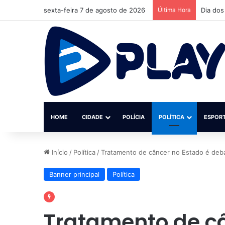
sexta-feira 7 de agosto de 2026
Última Hora
Homem m
HOME
CIDADE
POLÍCIA
POLÍTICA
ESPOR
Início
/
Política
/
Tratamento de câncer no Estado é deba
Banner principal
Política
Tratamento de câ