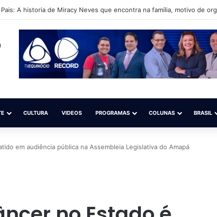
orre após receber diversos disparos de arma de fogo em Santana; Pol
TE
CULTURA
VIDEOS
PROGRAMAS
COLUNAS
BRASIL
tido em audiência pública na Assembleia Legislativa do Amapá
ncer no Estado é