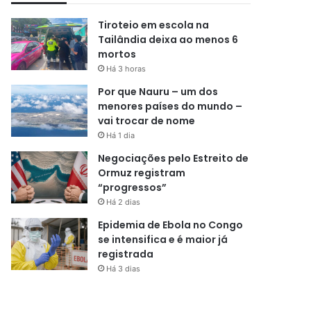
Tiroteio em escola na
Tailândia deixa ao menos 6
mortos
Há 3 horas
Por que Nauru – um dos
menores países do mundo –
vai trocar de nome
Há 1 dia
Negociações pelo Estreito de
Ormuz registram
“progressos”
Há 2 dias
Epidemia de Ebola no Congo
se intensifica e é maior já
registrada
Há 3 dias