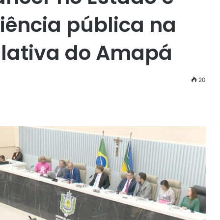
ência pública na
slativa do Amapá
20
r
ail