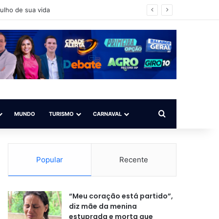
ícia buscaa os envolvidos
Procurar por
MUNDO
TURISMO
CARNAVAL
Popular
Recente
“Meu coração está partido”,
diz mãe da menina
estuprada e morta que