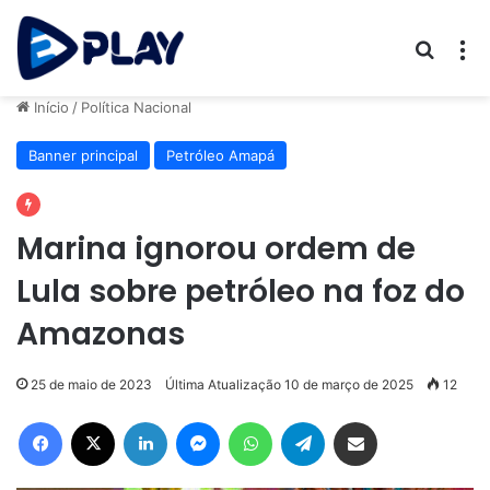
Procur
M
Início
/
Política Nacional
Banner principal
Petróleo Amapá
Marina ignorou ordem de
Lula sobre petróleo na foz do
Amazonas
25 de maio de 2023
Última Atualização 10 de março de 2025
12
Facebook
X
Linkedin
Messenger
WhatsApp
Telegram
Compartilhar via e-mail