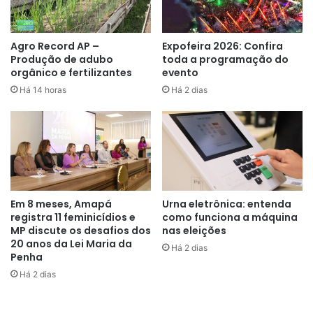
Incômodo na Casa Civil
Agro Record AP –
Expofeira 2026: Confira
O anúncio também incomodou a Casa Civil. Integrantes da
Produção de adubo
toda a programação do
pasta haviam se reunido com o Ibama para pedir um
orgânico e fertilizantes
evento
quadro geral da situação. O instituto, porém, publicou a
Há 14 horas
Há 2 dias
decisão antes de enviar as informações à Casa Civil.
Procurada, a assessoria de imprensa de Marina afirmou
que Lula ”nunca procurou a ministra” para tratar do pedido
de licença da Petrobras. A coluna, porém, sustenta a
informação, baseada em fontes do alto escalão do
Em 8 meses, Amapá
Urna eletrônica: entenda
governo.
registra 11 feminicídios e
como funciona a máquina
MP discute os desafios dos
nas eleições
20 anos da Lei Maria da
Há 2 dias
Penha
Há 2 dias