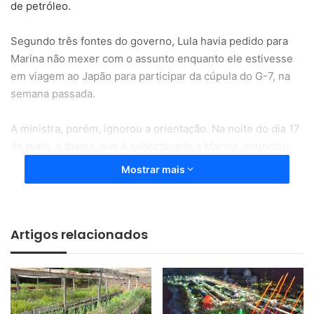
de petróleo.
Segundo três fontes do governo, Lula havia pedido para
Marina não mexer com o assunto enquanto ele estivesse
em viagem ao Japão para participar da cúpula do G-7, na
semana passada.
A ministra, porém, ignorou a orientação. Na noite do dia 17
de maio, o Ibama, que é subordinado a Marina, anunciou
ter negado a licença para a Petrobras perfurar a foz do
Mostrar mais
Amazonas.
Meio Ambiente
Artigos relacionados
Incomodado, Lula se manifestou sobre o assunto no Japão.
Em entrevista à imprensa, o petista disse achar “difícil” que
uma eventual perfuração na bacia da região possa causar
problemas ambientais à Amazônia.