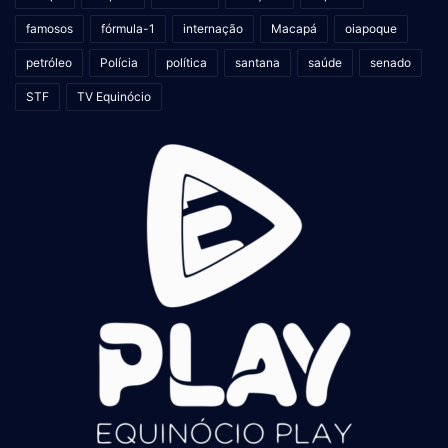
famosos
fórmula-1
internação
Macapá
oiapoque
petróleo
Polícia
política
santana
saúde
senado
STF
TV Equinócio