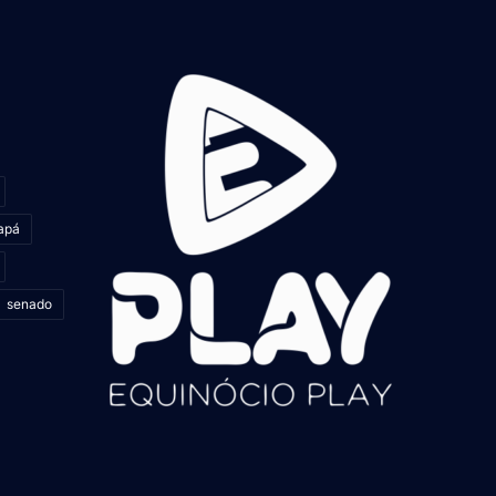
apá
senado