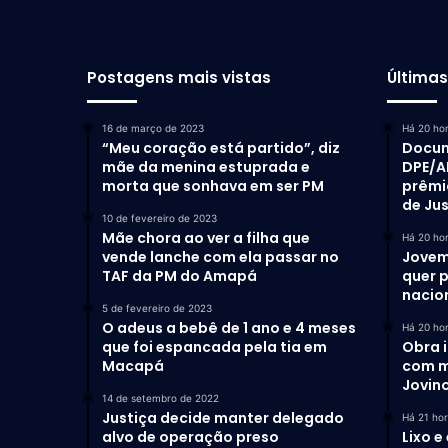
Postagens mais vistas
Última
16 de março de 2023
Há 20 ho
“Meu coração está partido”, diz
Docum
mãe da menina estuprada e
DPE/A
morta que sonhava em ser PM
prêmi
de Ju
10 de fevereiro de 2023
Mãe chora ao ver a filha que
Há 20 ho
vende lanche com ela passar no
Jovem
TAF da PM do Amapá
quer 
nacio
5 de fevereiro de 2023
O adeus a bebê de 1 ano e 4 meses
Há 20 ho
que foi espancada pela tia em
Obra 
Macapá
com m
Jovino
14 de setembro de 2022
Justiça decide manter delegado
Há 21 ho
alvo de operação preso
Lixo e