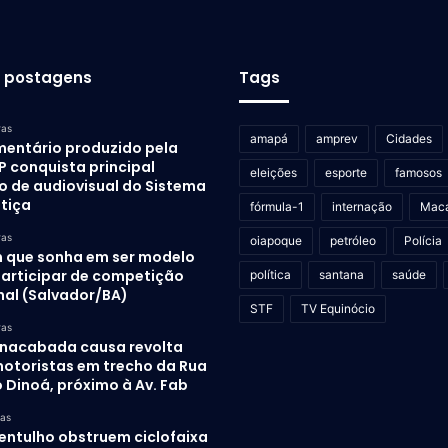
s postagens
Tags
ras
amapá
amprev
Cidades
entário produzido pela
P conquista principal
eleições
esporte
famosos
o de audiovisual do Sistema
stiça
fórmula-1
internação
Mac
ras
oiapoque
petróleo
Polícia
 que sonha em ser modelo
participar de competição
política
santana
saúde
nal (Salvador/BA)
STF
TV Equinócio
ras
inacabada causa revolta
otoristas em trecho da Rua
 Dinoá, próximo à Av. Fab
ras
 entulho obstruem ciclofaixa