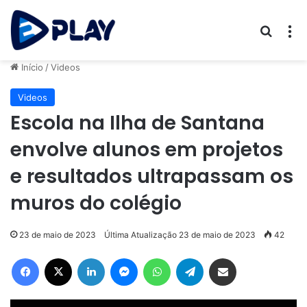
Procur
M
Início
/
Videos
Videos
Escola na Ilha de Santana
envolve alunos em projetos
e resultados ultrapassam os
muros do colégio
23 de maio de 2023
Última Atualização 23 de maio de 2023
42
Facebook
X
Linkedin
Messenger
WhatsApp
Telegram
Compartilhar via e-mail