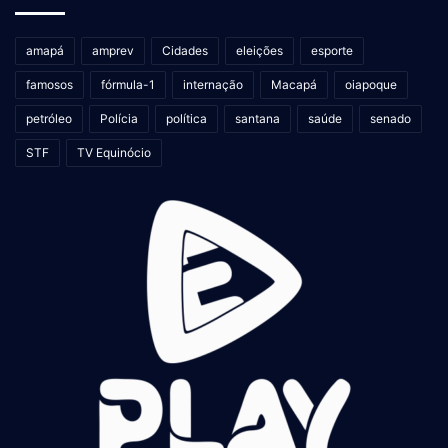
amapá
amprev
Cidades
eleições
esporte
famosos
fórmula-1
internação
Macapá
oiapoque
petróleo
Polícia
política
santana
saúde
senado
STF
TV Equinócio