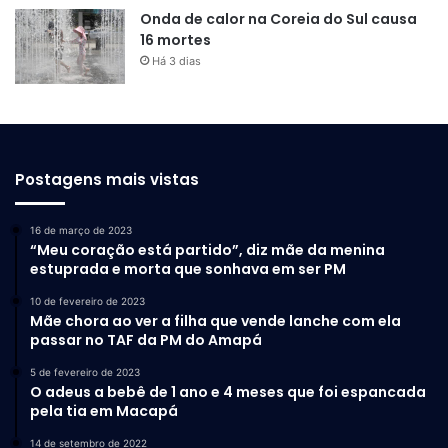
Onda de calor na Coreia do Sul causa
16 mortes
Há 3 dias
Postagens mais vistas
16 de março de 2023
“Meu coração está partido”, diz mãe da menina
estuprada e morta que sonhava em ser PM
10 de fevereiro de 2023
Mãe chora ao ver a filha que vende lanche com ela
passar no TAF da PM do Amapá
5 de fevereiro de 2023
O adeus a bebê de 1 ano e 4 meses que foi espancada
pela tia em Macapá
14 de setembro de 2022