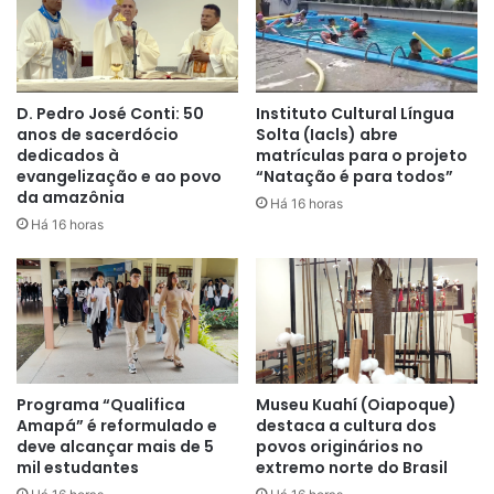
D. Pedro José Conti: 50
Instituto Cultural Língua
anos de sacerdócio
Solta (Iacls) abre
dedicados à
matrículas para o projeto
evangelização e ao povo
“Natação é para todos”
da amazônia
Há 16 horas
Há 16 horas
Programa “Qualifica
Museu Kuahí (Oiapoque)
Amapá” é reformulado e
destaca a cultura dos
deve alcançar mais de 5
povos originários no
mil estudantes
extremo norte do Brasil