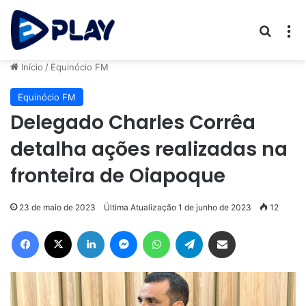
Procur
M
Início
/
Equinócio FM
Equinócio FM
Delegado Charles Corrêa
detalha ações realizadas na
fronteira de Oiapoque
23 de maio de 2023
Última Atualização 1 de junho de 2023
12
Facebook
X
Linkedin
Messenger
WhatsApp
Telegram
Compartilhar via e-mail