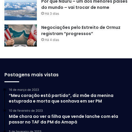
Por que Nauru – um dos menores países
do mundo – vai trocar de nome
Há 3 dias
Negociações pelo Estreito de Ormuz
registram “progressos”
Há 4 dias
Postagens mais vistas
16 de março de 2023
“Meu coração está partido”, diz mãe da menina
estuprada e morta que sonhava em ser PM
10 de fevereiro de 2023
Mãe chora ao ver a filha que vende lanche com ela
passar no TAF da PM do Amapá
5 de fevereiro de 2023