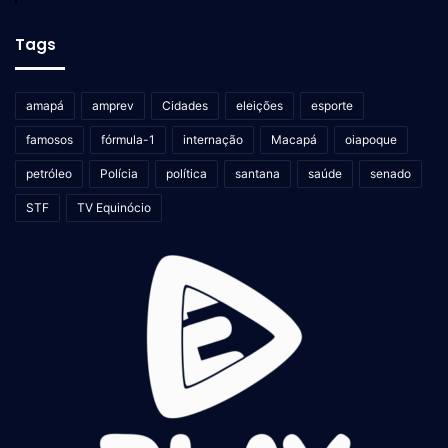
Tags
amapá
amprev
Cidades
eleições
esporte
famosos
fórmula-1
internação
Macapá
oiapoque
petróleo
Polícia
política
santana
saúde
senado
STF
TV Equinócio