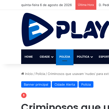
quinta-feira 6 de agosto de 2026
Última Hora
Instit
HOME
CIDADE
POLÍCIA
POLÍTICA
ESPOR
Início
/
Polícia
/
Criminosos que usavam ‘nudes’ para ext
Banner principal
Cidade Alerta
Polícia
Criminosos que 