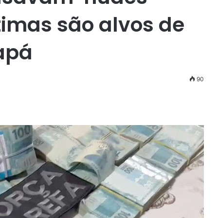
timas são alvos de
apá
90
r
ail