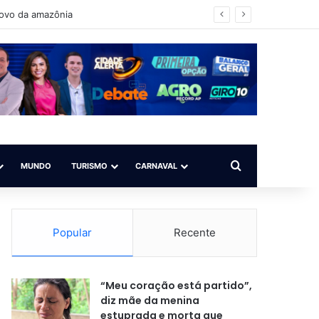
é para todos”
Procurar por
MUNDO
TURISMO
CARNAVAL
Popular
Recente
“Meu coração está partido”,
diz mãe da menina
estuprada e morta que