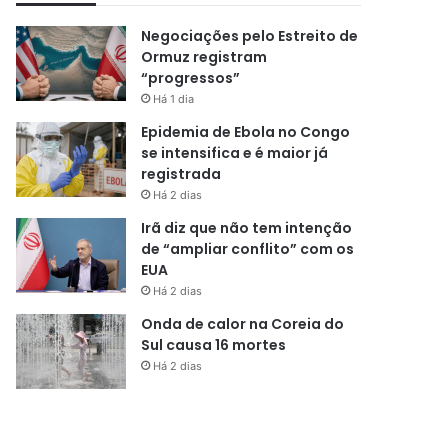
Negociações pelo Estreito de
Ormuz registram
“progressos”
Há 1 dia
Epidemia de Ebola no Congo
se intensifica e é maior já
registrada
Há 2 dias
Irã diz que não tem intenção
de “ampliar conflito” com os
EUA
Há 2 dias
Onda de calor na Coreia do
Sul causa 16 mortes
Há 2 dias