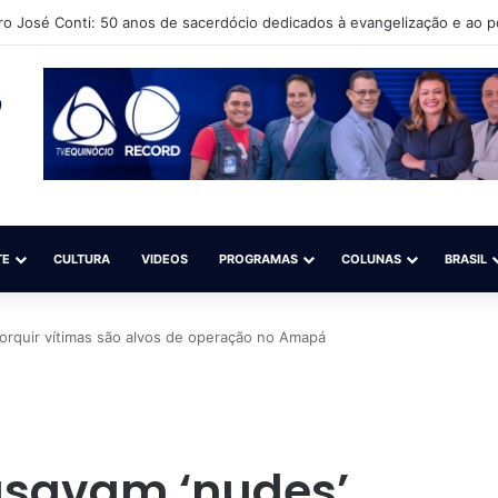
uto Cultural Língua Solta (Iacls) abre matrículas para o projeto “Natação 
TE
CULTURA
VIDEOS
PROGRAMAS
COLUNAS
BRASIL
orquir vítimas são alvos de operação no Amapá
usavam ‘nudes’