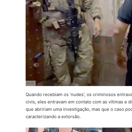
Quando recebiam os ‘nudes’, os criminosos entrava
civis, eles entravam em contato com as vítimas e 
que abririam uma investigação, mas que o caso pode
caracterizando a extorsão.