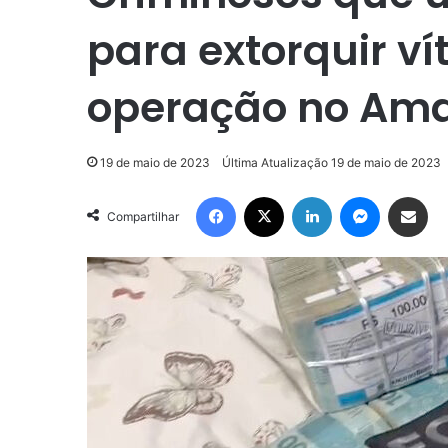
para extorquir ví
operação no Am
19 de maio de 2023
Última Atualização 19 de maio de 2023
Facebook
X
Linkedin
Messenge
Compartilhar via e-m
Compartilhar