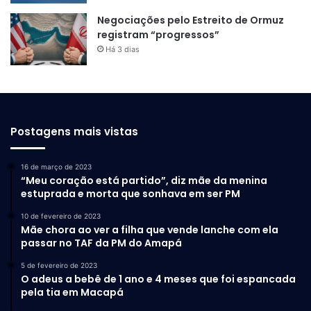
Negociações pelo Estreito de Ormuz
registram “progressos”
Há 3 dias
Postagens mais vistas
16 de março de 2023
“Meu coração está partido”, diz mãe da menina
estuprada e morta que sonhava em ser PM
10 de fevereiro de 2023
Mãe chora ao ver a filha que vende lanche com ela
passar no TAF da PM do Amapá
5 de fevereiro de 2023
O adeus a bebê de 1 ano e 4 meses que foi espancada
pela tia em Macapá