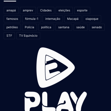
amapá
amprev
Cidades
eleições
esporte
famosos
fórmula-1
internação
Macapá
oiapoque
petróleo
Polícia
política
santana
saúde
senado
STF
TV Equinócio