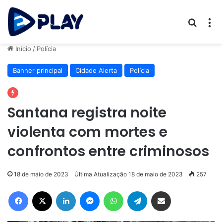
Procur
M
Início
/
Polícia
Banner principal
Cidade Alerta
Polícia
Santana registra noite
violenta com mortes e
confrontos entre criminosos
18 de maio de 2023
Última Atualização 18 de maio de 2023
257
Facebook
X
Linkedin
Messenger
WhatsApp
Telegram
Compartilhar via e-mail