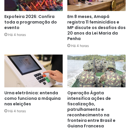
A Polícia Militar realizou incursões nos arredores na
intenção de prender os acusados, mas não obteve êxito.
Expofeira 2026: Confira
Em 8 meses, Amapá
toda a programação do
registra 11 feminicídios e
Houve registros de disparos de arma de fogo ainda nos
evento
MP discute os desafios dos
bairros citados e até o fechamento da reportagem,
20 anos da Lei Maria da
Há 4 horas
ninguém havia sido preso pela autoria dos homicídios. A
Penha
Polícia Civil deverá investigar os casos e a suspeita é que
Há 4 horas
os crimes tenham ligação com a briga de facções
criminosas que atuam em todo o estado.
Urna eletrônica: entenda
Operação Ágata
como funciona a máquina
intensifica ações de
nas eleições
fiscalização,
patrulhamento e
Há 4 horas
reconhecimento na
fronteira entre Brasil e
Guiana Francesa