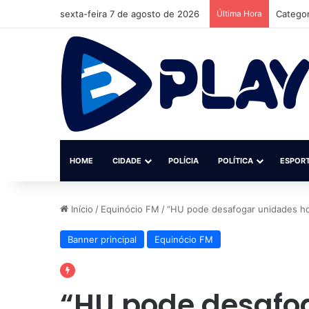
sexta-feira 7 de agosto de 2026
Última Hora
Categor
HOME
CIDADE
POLÍCIA
POLÍTICA
ESPOR
Início
/
Equinócio FM
/
“HU pode desafogar unidades hos
Banner principal
Equinócio FM
“HU pode desafo