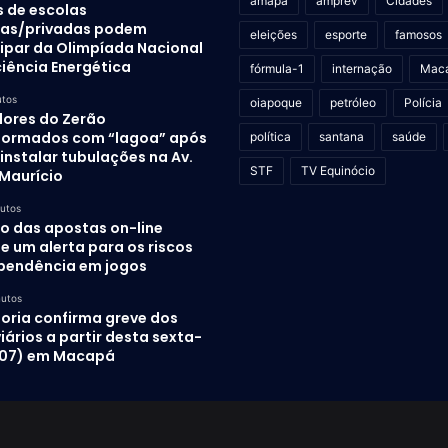
amapá
amprev
Cidades
s de escolas
cas/privadas podem
eleições
esporte
famosos
cipar da Olimpíada Nacional
ciência Energética
fórmula-1
internação
Mac
utos
oiapoque
petróleo
Polícia
ores do Zerão
formados com “lagoa” após
política
santana
saúde
instalar tubulações na Av.
STF
TV Equinócio
Maurício
nutos
o das apostas on-line
e um alerta para os riscos
pendência em jogos
nutos
oria confirma greve dos
ários a partir desta sexta-
 (07) em Macapá