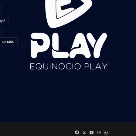
apá
senado
Facebook
X
YouTube
Instagram
whatsapp