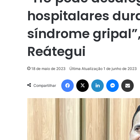
hospitalares dur
síndrome gripal”
Reátegui
18 de maio de 2023
Última Atualização 1 de junho de 2023
Facebook
X
Linkedin
Messenge
Compartilhar via e-m
Compartilhar