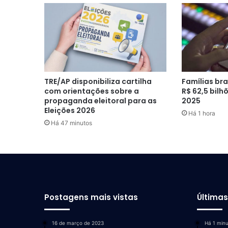
TRE/AP disponibiliza cartilha
Famílias br
com orientações sobre a
R$ 62,5 bilh
propaganda eleitoral para as
2025
Eleições 2026
Há 1 hora
Há 47 minutos
Postagens mais vistas
Última
16 de março de 2023
Há 1 min