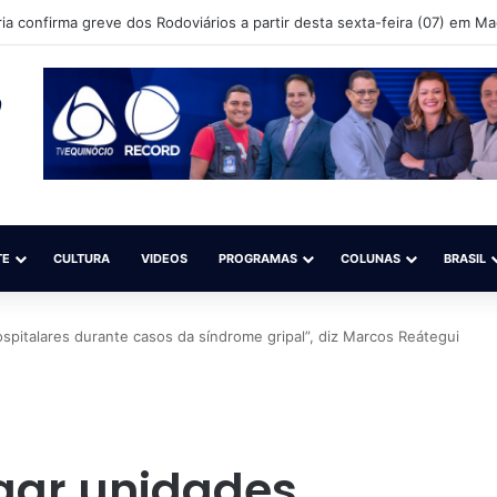
ia confirma greve dos Rodoviários a partir desta sexta-feira (07) em M
TE
CULTURA
VIDEOS
PROGRAMAS
COLUNAS
BRASIL
pitalares durante casos da síndrome gripal”, diz Marcos Reátegui
gar unidades