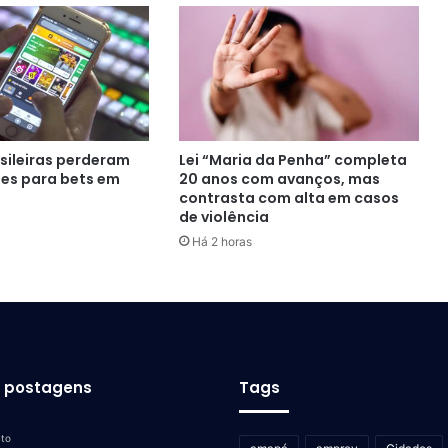
asileiras perderam
Lei “Maria da Penha” completa
ões para bets em
20 anos com avanços, mas
contrasta com alta em casos
de violência
Há 2 horas
s postagens
Tags
uto