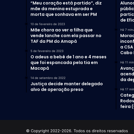
“Meu coração está partido”, diz
Aluno
mãe da menina estuprada e
públi
morta que sonhava em ser PM
parti
de Efi
10 de fevereiro de 2023
Mãe chora ao ver a filha que
Há 7 min
vende lanche com ela passar no
Morad
TAF da PM do Amapá
incon
a CSA 
5 de fevereiro de 2023
Cabo 
O adeus a bebê de 1 ano e 4 meses
que foi espancada pela tia em
Há 11 mi
Macapá
Avanç
acend
14 de setembro de 2022
da de
Justiça decide manter delegado
alvo de operação preso
Há 17 mi
Categ
Rodovi
feira
© Copyright 2022-2026. Todos os direitos reservados