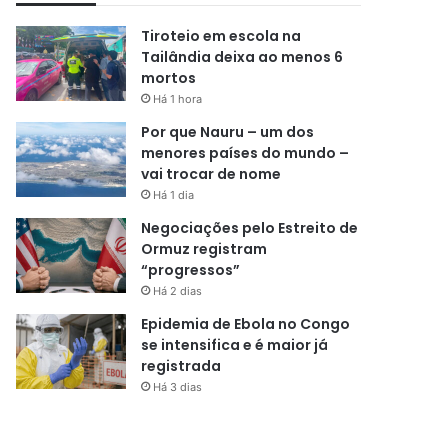
Tiroteio em escola na
Tailândia deixa ao menos 6
mortos
Há 1 hora
Por que Nauru – um dos
menores países do mundo –
vai trocar de nome
Há 1 dia
Negociações pelo Estreito de
Ormuz registram
“progressos”
Há 2 dias
Epidemia de Ebola no Congo
se intensifica e é maior já
registrada
Há 3 dias