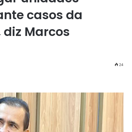
ante casos da
, diz Marcos
24
r
ail