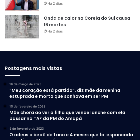
Há 2 dias
Onda de calor na Coreia do Sul causa
16 mortes
Há 2 dias
Postagens mais vistas
16 de março de 2023
“Meu coração está partido”, diz mãe da menina
estuprada e morta que sonhava em ser PM
10 de fevereiro de 2023
Mãe chora ao ver a filha que vende lanche com ela
passar no TAF da PM do Amapá
5 de fevereiro de 2023
O adeus a bebê de 1 ano e 4 meses que foi espancada