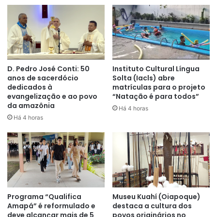
D. Pedro José Conti: 50
Instituto Cultural Língua
anos de sacerdócio
Solta (Iacls) abre
dedicados à
matrículas para o projeto
evangelização e ao povo
“Natação é para todos”
da amazônia
Há 4 horas
Há 4 horas
Programa “Qualifica
Museu Kuahí (Oiapoque)
Amapá” é reformulado e
destaca a cultura dos
deve alcançar mais de 5
povos originários no