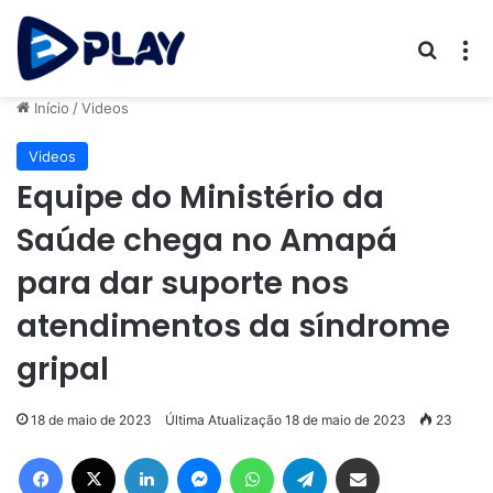
Procur
M
Início
/
Videos
Videos
Equipe do Ministério da
Saúde chega no Amapá
para dar suporte nos
atendimentos da síndrome
gripal
18 de maio de 2023
Última Atualização 18 de maio de 2023
23
Facebook
X
Linkedin
Messenger
WhatsApp
Telegram
Compartilhar via e-mail