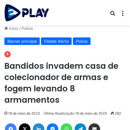
Procur
M
Início
/
Polícia
Banner principal
Cidade Alerta
Polícia
Bandidos invadem casa de
colecionador de armas e
fogem levando 8
armamentos
18 de maio de 2023
Última Atualização 19 de maio de 2023
282
Facebook
X
Linkedin
Messenger
WhatsApp
Telegram
Compartilhar via e-mail