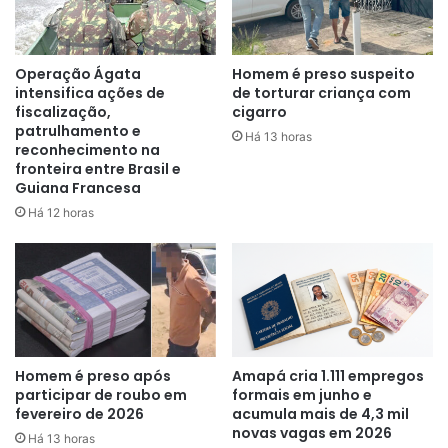
Segundo a ocorrência, foram levadas quatro pistolas,
sendo duas calibre 9mm, uma .40 e outra 380, além de
Operação Ágata
Homem é preso suspeito
uma espingarda calibre 12, dois rifles calibre 22 e uma
intensifica ações de
de torturar criança com
carabina .40. Todas as armas são de fabricação da Taurus,
fiscalização,
cigarro
patrulhamento e
exceto uma pistola, que é fabricada pela Glock. A ação dos
Há 13 horas
reconhecimento na
bandidos foi gravada por câmeras de circuito interno do
fronteira entre Brasil e
imóvel, localizado boi bairro Pedrinhas.
Guiana Francesa
Há 12 horas
Homem é preso após
Amapá cria 1.111 empregos
participar de roubo em
formais em junho e
fevereiro de 2026
acumula mais de 4,3 mil
novas vagas em 2026
Há 13 horas