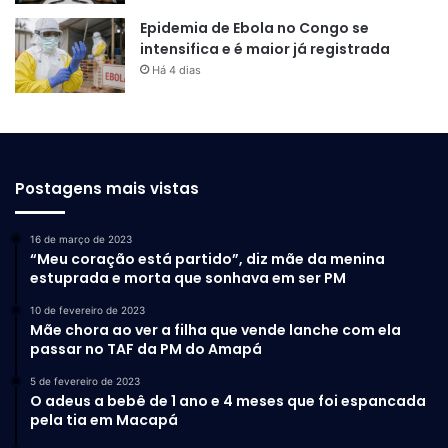
Epidemia de Ebola no Congo se
intensifica e é maior já registrada
Há 4 dias
Postagens mais vistas
16 de março de 2023
“Meu coração está partido”, diz mãe da menina
estuprada e morta que sonhava em ser PM
10 de fevereiro de 2023
Mãe chora ao ver a filha que vende lanche com ela
passar no TAF da PM do Amapá
5 de fevereiro de 2023
O adeus a bebê de 1 ano e 4 meses que foi espancada
pela tia em Macapá