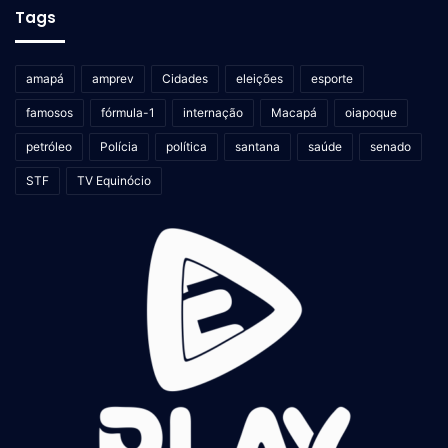
Tags
amapá
amprev
Cidades
eleições
esporte
famosos
fórmula-1
internação
Macapá
oiapoque
petróleo
Polícia
política
santana
saúde
senado
STF
TV Equinócio