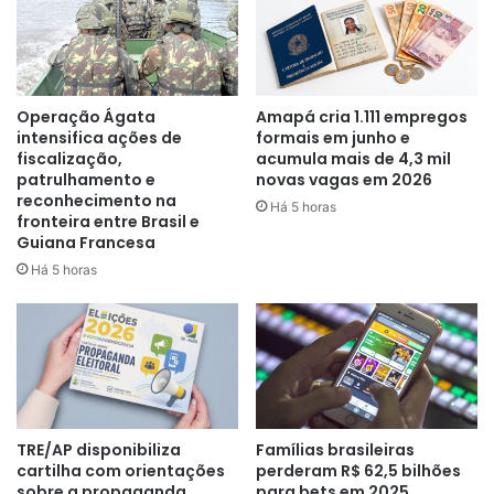
feminina e participação da banda da Guarda Municipal de
Macapá. A feira Afro Empreendedoras também estará na
programação.
Em entrevista ao programa
“Fogo Cruzado”
, transmitido
Operação Ágata
Amapá cria 1.111 empregos
intensifica ações de
formais em junho e
pela
Rádio Equinócio FM (99,1)
, a Coordenadora de
fiscalização,
acumula mais de 4,3 mil
Políticas Públicas para as Mulheres, Socorro Marques
patrulhamento e
novas vagas em 2026
detalhou todos os passos da ação e serviços oferecidos.
reconhecimento na
Há 5 horas
fronteira entre Brasil e
Guiana Francesa
Há 5 horas
TRE/AP disponibiliza
Famílias brasileiras
cartilha com orientações
perderam R$ 62,5 bilhões
sobre a propaganda
para bets em 2025