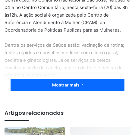
04 e no Centro Comunitário, nesta sexta-feira (20) das 8h
às12h. A ação social é organizada pelo Centro de
Referência e Atendimento à Mulher (CRAM), da
Coordenadoria de Políticas Públicas para as Mulheres.
Dentre os serviços de Saúde estão: vacinação de rotina;
testes rápidos e consultas médicas com clínico geral;
pediatra e ginecologista. Já os serviços de beleza
envolvem corte de cabelo, limpeza de Pele e design de
sobrancelha com henna.
Mostrar mais
Serão ofertados serviços de assistência social pelo CRAM
como: orientações jurídicas, consultas psicológicas e
atendimentos pedagógicos. Além da assistência social
Artigos relacionados
pelo CRAS como CadÚnico e benefícios eventuais.
Na apresentação cultural, grupos de Marabaixo, Capoeira