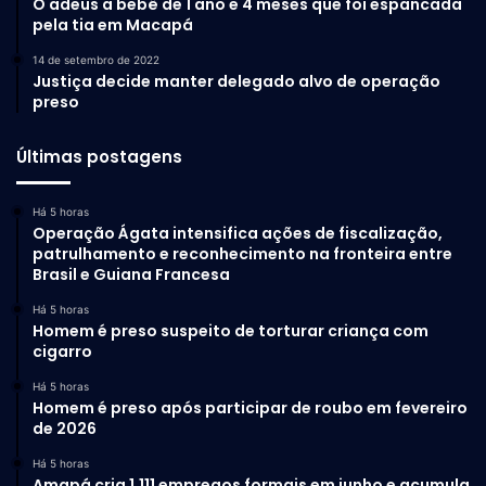
O adeus a bebê de 1 ano e 4 meses que foi espancada
pela tia em Macapá
14 de setembro de 2022
Justiça decide manter delegado alvo de operação
preso
Últimas postagens
Há 5 horas
Operação Ágata intensifica ações de fiscalização,
patrulhamento e reconhecimento na fronteira entre
Brasil e Guiana Francesa
Há 5 horas
Homem é preso suspeito de torturar criança com
cigarro
Há 5 horas
Homem é preso após participar de roubo em fevereiro
de 2026
Há 5 horas
Amapá cria 1.111 empregos formais em junho e acumula