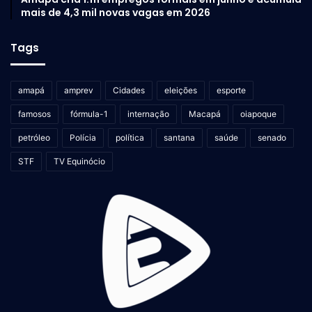
mais de 4,3 mil novas vagas em 2026
Tags
amapá
amprev
Cidades
eleições
esporte
famosos
fórmula-1
internação
Macapá
oiapoque
petróleo
Polícia
política
santana
saúde
senado
STF
TV Equinócio