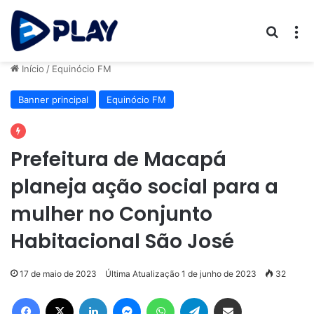
Procur
M
Início
/
Equinócio FM
Banner principal
Equinócio FM
Prefeitura de Macapá
planeja ação social para a
mulher no Conjunto
Habitacional São José
17 de maio de 2023
Última Atualização 1 de junho de 2023
32
Facebook
X
Linkedin
Messenger
WhatsApp
Telegram
Compartilhar via e-mail