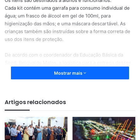
Os itens são destinados a alunos e funcionários.
Cada kit contém uma garrafa para consumo individual de
água; um frasco de álcool em gel de 100ml, para
higienização das mãos; e uma máscara descartável. As
crianças também são instruídas sobre a forma correta de
uso dos itens de proteção.
De acordo com o coordenador da Educação Básica da
Seed, Belcivaldo Matos, a logística para a entrega desses
kits para os outros municípios já está sendo providenciada.
Mostrar mais
Artigos relacionados
“Não podemos baixar a guarda
num momento como esse. Então,
nossa equipe já intensificou a