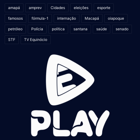
amapá
amprev
Cidades
eleições
esporte
famosos
fórmula-1
internação
Macapá
oiapoque
petróleo
Polícia
política
santana
saúde
senado
STF
TV Equinócio