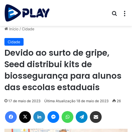
Procur
M
Início
/
Cidade
Cidade
Devido ao surto de gripe,
Seed distribui kits de
biossegurança para alunos
das escolas estaduais
17 de maio de 2023
Última Atualização 18 de maio de 2023
26
Facebook
X
Linkedin
Messenger
WhatsApp
Telegram
Compartilhar via e-mail