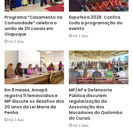
entrega em Macapá. Logo,
poderemos efetuar essa entrega
Programa “Casamento na
Expofeira 2026: Confira
Comunidade” celebra a
toda a programação do
nos outros municípios
”, afirmou
união de 20 casais em
evento
Matos.
Oiapoque
Há 2 dias
Há 2 dias
Para reduzir os números de casos de síndromes gripais no
Amapá, a Seed traz algumas recomendações:
Manter a caderneta de vacinação atualizada;
Higienizar as mãos com frequência;
Em 8 meses, Amapá
MP/AP e Defensoria
registra 11 feminicídios e
Pública discutem
Usar máscara em ambientes fechados e com
MP discute os desafios dos
regularização da
aglomerações;
20 anos da Lei Maria da
Associação dos
Penha
Moradores do Quilombo
Está sempre com álcool em gel por perto;
do Curiaú
Há 2 dias
Se o aluno estiver gripado, não comparecer às aulas.
Há 3 dias