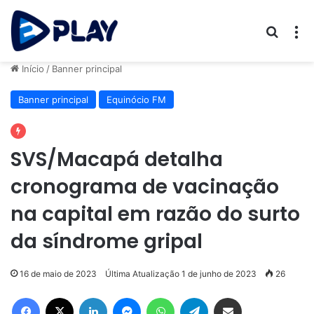
Procur
M
Início
/
Banner principal
Banner principal
Equinócio FM
SVS/Macapá detalha
cronograma de vacinação
na capital em razão do surto
da síndrome gripal
16 de maio de 2023
Última Atualização 1 de junho de 2023
26
Facebook
X
Linkedin
Messenger
WhatsApp
Telegram
Compartilhar via e-mail