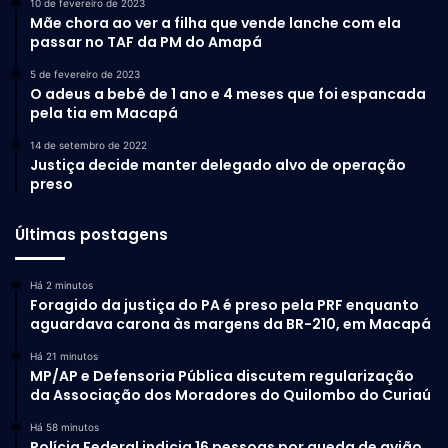
10 de fevereiro de 2023
Mãe chora ao ver a filha que vende lanche com ela
passar no TAF da PM do Amapá
5 de fevereiro de 2023
O adeus a bebê de 1 ano e 4 meses que foi espancada
pela tia em Macapá
14 de setembro de 2022
Justiça decide manter delegado alvo de operação
preso
Últimas postagens
Há 2 minutos
Foragido da justiça do PA é preso pela PRF enquanto
aguardava carona às margens da BR-210, em Macapá
Há 21 minutos
MP/AP e Defensoria Pública discutem regularização
da Associação dos Moradores do Quilombo do Curiaú
Há 58 minutos
Polícia Federal indicia 16 pessoas por queda de avião