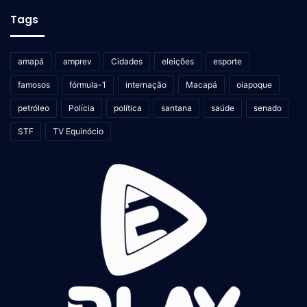
Tags
amapá
amprev
Cidades
eleições
esporte
famosos
fórmula-1
internação
Macapá
oiapoque
petróleo
Polícia
política
santana
saúde
senado
STF
TV Equinócio