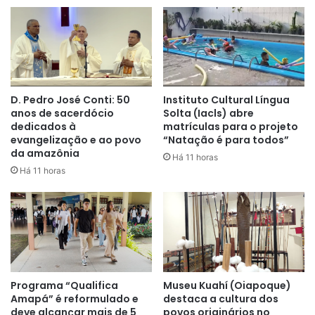
D. Pedro José Conti: 50
Instituto Cultural Língua
anos de sacerdócio
Solta (Iacls) abre
dedicados à
matrículas para o projeto
evangelização e ao povo
“Natação é para todos”
da amazônia
Há 11 horas
Há 11 horas
Programa “Qualifica
Museu Kuahí (Oiapoque)
Amapá” é reformulado e
destaca a cultura dos
deve alcançar mais de 5
povos originários no