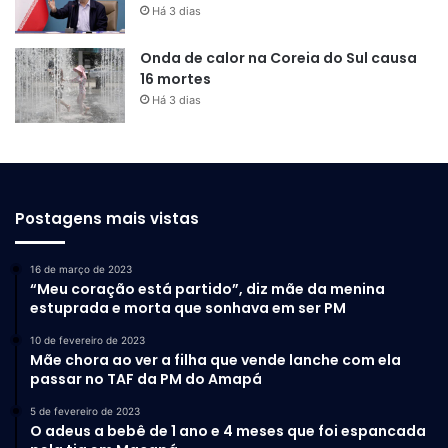
Há 3 dias
Onda de calor na Coreia do Sul causa
16 mortes
Há 3 dias
Postagens mais vistas
16 de março de 2023
“Meu coração está partido”, diz mãe da menina
estuprada e morta que sonhava em ser PM
10 de fevereiro de 2023
Mãe chora ao ver a filha que vende lanche com ela
passar no TAF da PM do Amapá
5 de fevereiro de 2023
O adeus a bebê de 1 ano e 4 meses que foi espancada