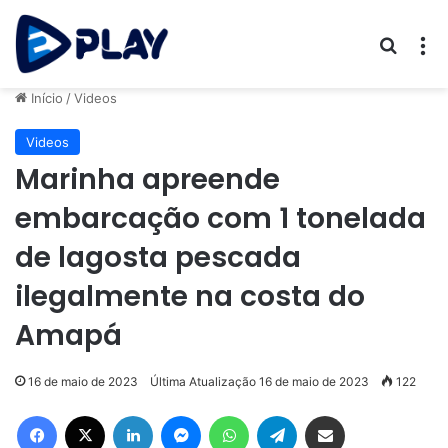
Procur
M
Início
/
Videos
Videos
Marinha apreende
embarcação com 1 tonelada
de lagosta pescada
ilegalmente na costa do
Amapá
16 de maio de 2023
Última Atualização 16 de maio de 2023
122
Facebook
X
Linkedin
Messenger
WhatsApp
Telegram
Compartilhar via e-mail