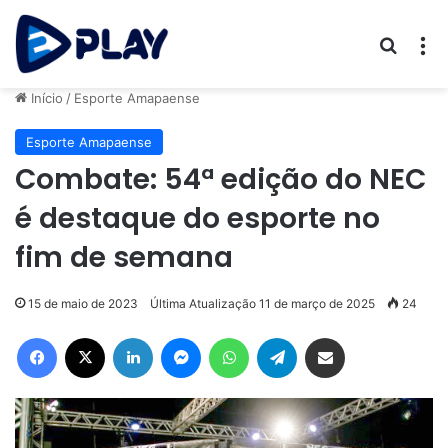
Procur
M
Início
/
Esporte Amapaense
Esporte Amapaense
Combate: 54ª edição do NEC
é destaque do esporte no
fim de semana
15 de maio de 2023
Última Atualização 11 de março de 2025
24
Facebook
X
Linkedin
Messenger
WhatsApp
Telegram
Compartilhar via e-mail