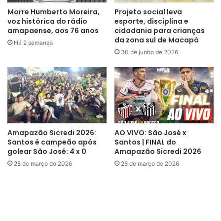
primeiro lutador campeão da noite, ao vencer Robson
Morre Humberto Moreira,
Projeto social leva
Alucinado, por decisão unânime na disputa do peso leve,
voz histórica do rádio
esporte, disciplina e
até 70kg.
amapaense, aos 76 anos
cidadania para crianças
da zona sul de Macapá
Há 2 semanas
30 de junho de 2026
Amapazão Sicredi 2026:
AO VIVO: São José x
Santos é campeão após
Santos | FINAL do
golear São José: 4 x 0
Amapazão Sicredi 2026
28 de março de 2026
28 de março de 2026
Ainda em êxtase com a luta, a mãe do lutador Cleivan,
Odilha Miranda, disse que acompanhar a competição foi
um dos momentos mais emocionantes.