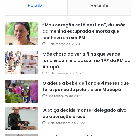
Popular
Recente
Na luta feminina, pelo peso palha, até 52kg, a lutadora
“Meu coração está partido”, diz mãe
Maria Clarita mostrou que estava com vontade de lutar,
da menina estuprada e morta que
enquanto sua adversária, Aline PitBull, fazia apenas
sonhava em ser PM
movimentos de defesa. No 2º round, a lutadora do
16 de março de 2023
município de Calçoene finalizou a adversária.
Mãe chora ao ver a filha que vende
lanche com ela passar no TAF da PM do
Homenagem
Amapá
10 de fevereiro de 2023
No intervalo de uma das competições, Felipe “Cabocão”
O adeus a bebê de 1 ano e 4 meses que
Colares, atleta que se tornou destaque nacional, foi
foi espancada pela tia em Macapá
homenageado. O lutador de MMA morreu no início deste
5 de fevereiro de 2023
mês.
Justiça decide manter delegado alvo
de operação preso
Com apenas as luzes das lanternas dos celulares
14 de setembro de 2022
iluminando o espaço onde acontecia o evento, a multidão
pareceu estar iluminada com estrelas, o que deixou a cena