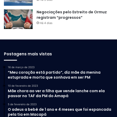
Negociações pelo Estreito de Ormuz
registram “progressos”
Há 4 dias
Postagens mais vistas
16 de março de 2023
“Meu coração está partido”, diz mãe da menina
estuprada e morta que sonhava em ser PM
10 de fevereiro de 2023
Mãe chora ao ver a filha que vende lanche com ela
passar no TAF da PM do Amapá
5 de fevereiro de 2023
O adeus a bebê de 1 ano e 4 meses que foi espancada
pela tia em Macapá