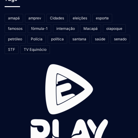
amapá
amprev
Cidades
eleições
esporte
famosos
fórmula-1
internação
Macapá
oiapoque
petróleo
Polícia
política
santana
saúde
senado
STF
TV Equinócio