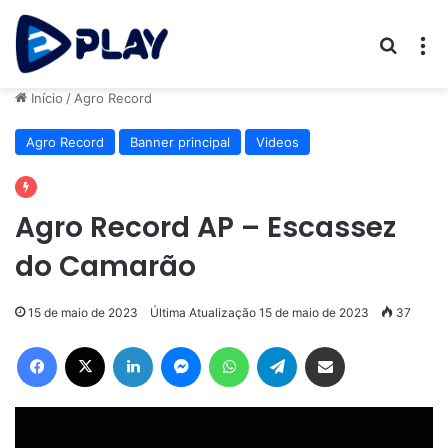
Procur
M
Início
/
Agro Record
Agro Record
Banner principal
Videos
Agro Record AP – Escassez
do Camarão
15 de maio de 2023
Última Atualização 15 de maio de 2023
37
Facebook
X
Linkedin
Messenger
WhatsApp
Telegram
Compartilhar via e-mail