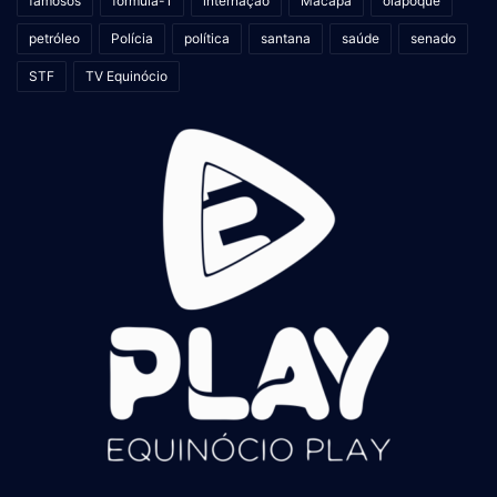
famosos
fórmula-1
internação
Macapá
oiapoque
petróleo
Polícia
política
santana
saúde
senado
STF
TV Equinócio