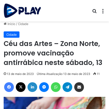
Procur
M
Início
/
Cidade
Cidade
Céu das Artes – Zona Norte,
promove vacinação
antirrábica neste sábado, 13
13 de maio de 2023
Última Atualização 13 de maio de 2023
11
Facebook
X
Linkedin
Messenger
WhatsApp
Telegram
Compartilhar via e-mail