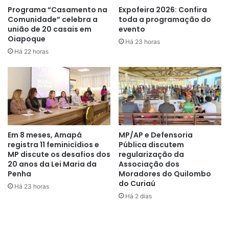
Programa “Casamento na
Expofeira 2026: Confira
Comunidade” celebra a
toda a programação do
O imunizante é ofertado gratuitamente para animais acima
união de 20 casais em
evento
de três meses de idade e que estejam saudáveis. Para
Oiapoque
Há 23 horas
recebimento da dose é necessário apresentação do cartão
Há 22 horas
de vacinação. A aplicação da vacina é obrigatória e protege
cães e gatos contra a raiva animal.
Em 8 meses, Amapá
MP/AP e Defensoria
registra 11 feminicídios e
Pública discutem
MP discute os desafios dos
regularização da
20 anos da Lei Maria da
Associação dos
Penha
Moradores do Quilombo
do Curiaú
Há 23 horas
Há 2 dias