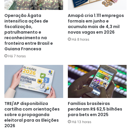
Operação Ágata
Amapá cria 1.111 empregos
intensifica ações de
formais em junho e
fiscalização,
acumula mais de 4,3 mil
patrulhamento e
novas vagas em 2026
reconhecimento na
Há 8 horas
fronteira entre Brasil e
Guiana Francesa
Há 7 horas
TRE/AP disponibiliza
Famílias brasileiras
cartilha com orientações
perderam R$ 62,5 bilhões
sobre a propaganda
para bets em 2025
eleitoral para as Eleições
Há 13 horas
2026