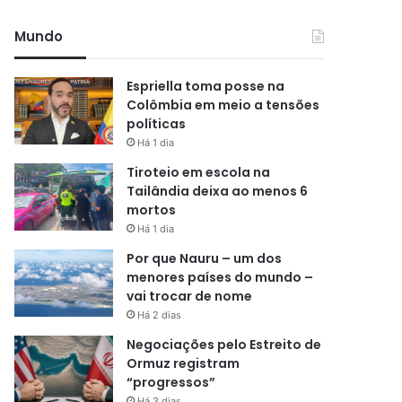
Mundo
Espriella toma posse na
Colômbia em meio a tensões
políticas
Há 1 dia
Tiroteio em escola na
Tailândia deixa ao menos 6
mortos
Há 1 dia
Por que Nauru – um dos
menores países do mundo –
vai trocar de nome
Há 2 dias
Negociações pelo Estreito de
Ormuz registram
“progressos”
Há 3 dias