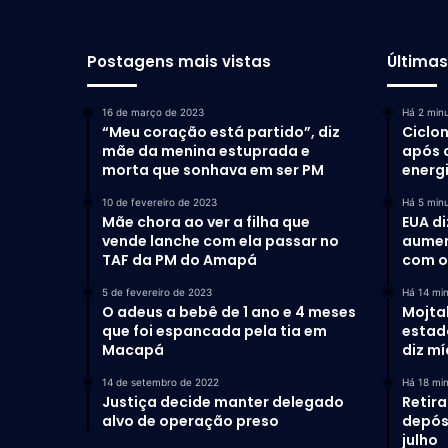
Postagens mais vistas
Última
16 de março de 2023
Há 2 min
“Meu coração está partido”, diz
Ciclo
mãe da menina estuprada e
após d
morta que sonhava em ser PM
energi
10 de fevereiro de 2023
Há 5 min
Mãe chora ao ver a filha que
EUA di
vende lanche com ela passar no
aumen
TAF da PM do Amapá
com o 
5 de fevereiro de 2023
Há 14 mi
O adeus a bebê de 1 ano e 4 meses
Mojta
que foi espancada pela tia em
estad
Macapá
diz mí
14 de setembro de 2022
Há 18 mi
Justiça decide manter delegado
Retir
alvo de operação preso
depósi
julho