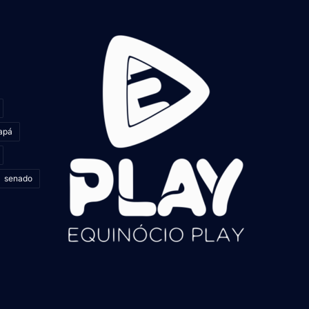
apá
senado