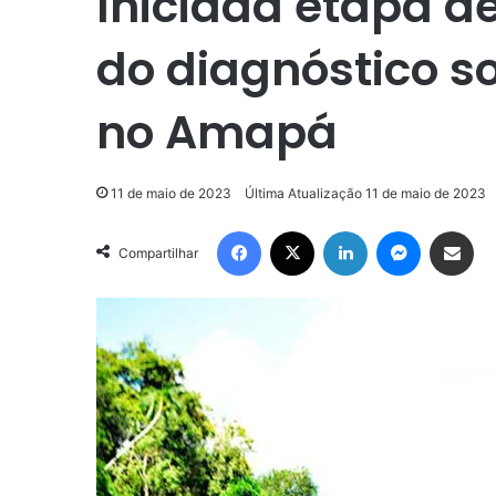
Iniciada etapa d
do diagnóstico s
no Amapá
11 de maio de 2023
Última Atualização 11 de maio de 2023
Facebook
X
Linkedin
Messenge
Compartilhar via e-m
Compartilhar