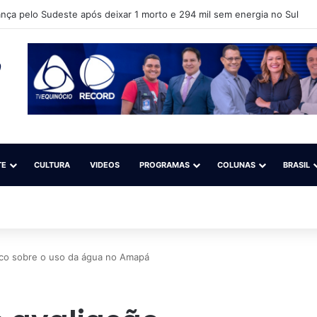
o ter interesse em aumentar tensão diplomática com o Brasil
TE
CULTURA
VIDEOS
PROGRAMAS
COLUNAS
BRASIL
tico sobre o uso da água no Amapá