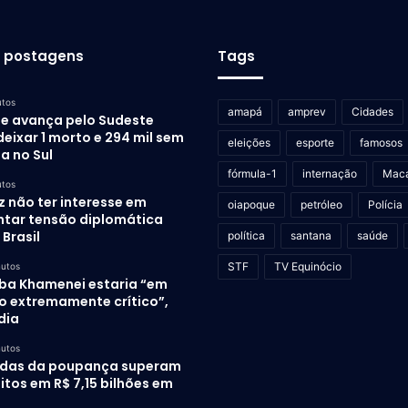
s postagens
Tags
utos
amapá
amprev
Cidades
ne avança pelo Sudeste
eixar 1 morto e 294 mil sem
eleições
esporte
famosos
a no Sul
fórmula-1
internação
Mac
utos
z não ter interesse em
oiapoque
petróleo
Polícia
tar tensão diplomática
Brasil
política
santana
saúde
STF
TV Equinócio
nutos
ba Khamenei estaria “em
o extremamente crítico”,
dia
nutos
adas da poupança superam
tos em R$ 7,15 bilhões em