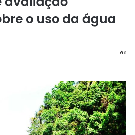
e avaliação
obre o uso da água
9
r
ail