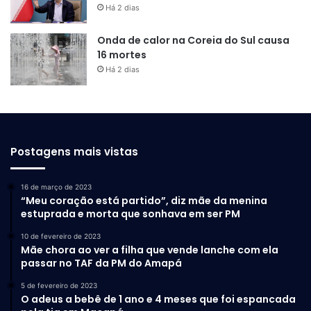
Há 2 dias
Onda de calor na Coreia do Sul causa
16 mortes
Há 2 dias
Postagens mais vistas
16 de março de 2023
“Meu coração está partido”, diz mãe da menina
estuprada e morta que sonhava em ser PM
10 de fevereiro de 2023
Mãe chora ao ver a filha que vende lanche com ela
passar no TAF da PM do Amapá
5 de fevereiro de 2023
O adeus a bebê de 1 ano e 4 meses que foi espancada