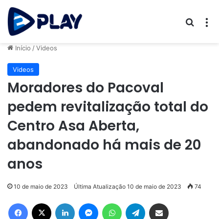
Procur
M
Início
/
Videos
Videos
Moradores do Pacoval
pedem revitalização total do
Centro Asa Aberta,
abandonado há mais de 20
anos
10 de maio de 2023
Última Atualização 10 de maio de 2023
74
Facebook
X
Linkedin
Messenger
WhatsApp
Telegram
Compartilhar via e-mail