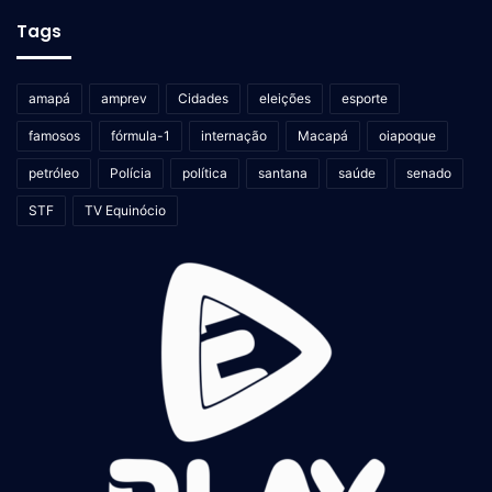
Tags
amapá
amprev
Cidades
eleições
esporte
famosos
fórmula-1
internação
Macapá
oiapoque
petróleo
Polícia
política
santana
saúde
senado
STF
TV Equinócio