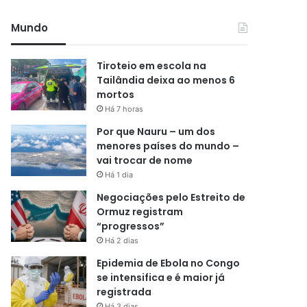
Mundo
Tiroteio em escola na
Tailândia deixa ao menos 6
mortos
Há 7 horas
Por que Nauru – um dos
menores países do mundo –
vai trocar de nome
Há 1 dia
Negociações pelo Estreito de
Ormuz registram
“progressos”
Há 2 dias
Epidemia de Ebola no Congo
se intensifica e é maior já
registrada
Há 3 dias