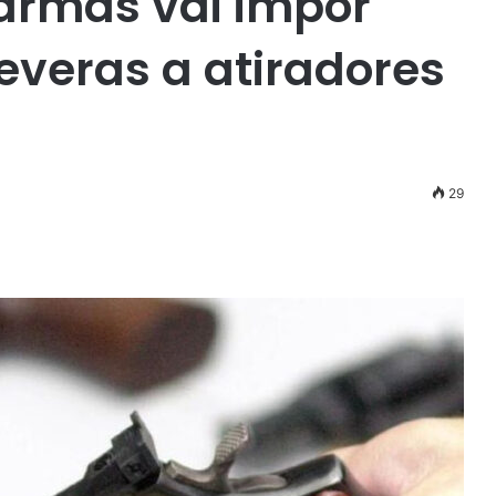
armas vai impor
everas a atiradores
29
r
ail