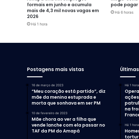
formais em junho e acumula
pode pagar 
mais de 4,3 mil novas vagas em
Há 6 horas
2026
Há 1 hora
Postagens mais vistas
Última
16 de março de 2023
Há 1 hora
“Meu coração está partido”, diz
Opera
mãe da menina estuprada e
ações 
morta que sonhava em ser PM
patru
na fro
10 de fevereiro de 2023
Franc
Mãe chora ao ver a filha que
vende lanche com ela passar no
Há 1 hora
TAF da PM do Amapá
Homem
tortu