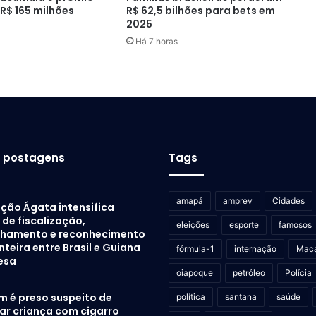
R$ 165 milhões
R$ 62,5 bilhões para bets em
2025
Há 7 horas
s postagens
Tags
amapá
amprev
Cidades
ção Ágata intensifica
de fiscalização,
eleições
esporte
famosos
lhamento e reconhecimento
nteira entre Brasil e Guiana
fórmula-1
internação
Mac
esa
oiapoque
petróleo
Polícia
 é preso suspeito de
política
santana
saúde
rar criança com cigarro