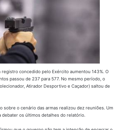
m registro concedido pelo Exército aumentou 143%. O
entos passou de 237 para 577. No mesmo período, o
lecionador, Atirador Desportivo e Caçador) saltou de
o sobre o cenário das armas realizou dez reuniões. Um
debater os últimos detalhes do relatório.
irmou que o governo não tem a intenção de encerrar o