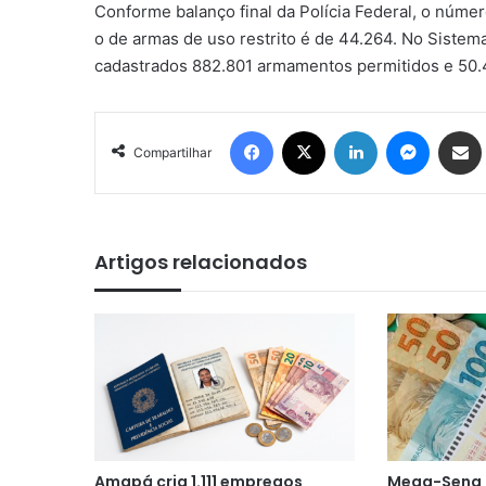
Conforme balanço final da Polícia Federal, o núme
o de armas de uso restrito é de 44.264. No Sistem
cadastrados 882.801 armamentos permitidos e 50.4
Facebook
X
Linkedin
Messen
Comp
Compartilhar
Artigos relacionados
Amapá cria 1.111 empregos
Mega-Sena 