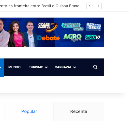
Operação Ágata intensifica ações de fiscalização, patrulhamento e reconhecimento na fronteira entre Brasil e Guiana Francesa
Procurar por
MUNDO
TURISMO
CARNAVAL
Popular
Recente