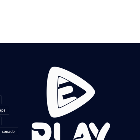
apá
senado