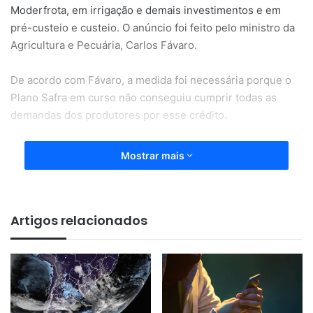
Moderfrota, em irrigação e demais investimentos e em
pré-custeio e custeio. O anúncio foi feito pelo ministro da
Agricultura e Pecuária, Carlos Fávaro.
De acordo com Fávaro, a medida foi necessária porque o
Plano Safra em curso não conseguiu cumprir todas as
demandas dos produtores por esse crédito.
Mostrar mais
“Nós tínhamos investimentos há
Artigos relacionados
muito tempo paralisados. Ainda
em janeiro, quando o presidente
do BNDES, Aloizio Mercadante
assumiu, foram liberados R$ 2.7