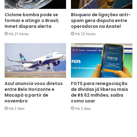
bilhões para investimentos, que
Ciclone bomba pode se
Bloqueio de ligações anti-
rapidamente foram tomados, e
formar e atingir o Brasil;
spam gera disputa entre
Inmet dispara alerta
operadoras na Anatel
nós começamos então a busca
Há 21 horas
Há 22 horas
por complementos
orçamentários. Buscamos a
complementação de recursos por
meio de remanejamento de outros
orçamentos para que nós
Azul anuncia voos diretos
FGTS para renegociação
pudéssemos disponibilizar os
entre Belo Horizonte e
de dívidas já liberou mais
valores para o Plano Safra”
,
Macapá a partir de
de R$ 62 milhões; saiba
novembro
como usar
explicou.
Há 2 dias
Há 2 dias
Segundo o ministro, o sucesso da linha de crédito rural
dolarizada do Banco Nacional de Desenvolvimento