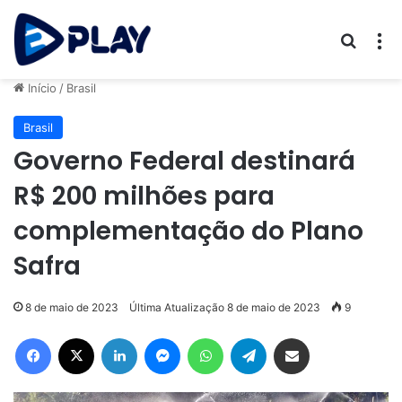
Procur
M
Início
/
Brasil
Brasil
Governo Federal destinará
R$ 200 milhões para
complementação do Plano
Safra
8 de maio de 2023
Última Atualização 8 de maio de 2023
9
Facebook
X
Linkedin
Messenger
WhatsApp
Telegram
Compartilhar via e-mail