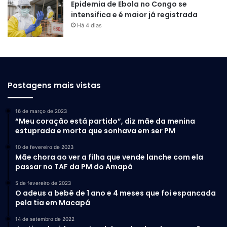
Epidemia de Ebola no Congo se
intensifica e é maior já registrada
Há 4 dias
Postagens mais vistas
16 de março de 2023
“Meu coração está partido”, diz mãe da menina
estuprada e morta que sonhava em ser PM
10 de fevereiro de 2023
Mãe chora ao ver a filha que vende lanche com ela
passar no TAF da PM do Amapá
5 de fevereiro de 2023
O adeus a bebê de 1 ano e 4 meses que foi espancada
pela tia em Macapá
14 de setembro de 2022