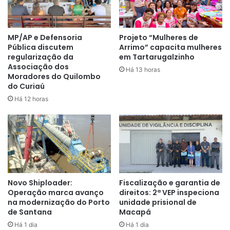
MP/AP e Defensoria
Projeto “Mulheres de
Pública discutem
Arrimo” capacita mulheres
regularização da
em Tartarugalzinho
Associação dos
Há 13 horas
Moradores do Quilombo
do Curiaú
Há 12 horas
Novo Shiploader:
Fiscalização e garantia de
Operação marca avanço
direitos: 2ª VEP inspeciona
na modernização do Porto
unidade prisional de
de Santana
Macapá
Há 1 dia
Há 1 dia