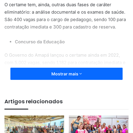
O certame tem, ainda, outras duas fases de caráter
eliminatório: a análise documental e os exames de saúde.
São 400 vagas para o cargo de pedagogo, sendo 100 para
contratação imediata e 300 para cadastro de reserva.
Concurso da Educação
O Governo do Amapá lançou o certame ainda em 2022,
com 5.002 vagas, sendo 1.182 para contratação imediata e
3.820 para cadastro reserva. Este é o maior concurso
Mostrar mais
público para o setor educacional já realizado pelo Estado.
Além de oferta vagas para pedagogo, o certame traz
oportunidades para os cargos de cuidador, tradutor
Artigos relacionados
intérprete de Libras e professor. Os salários variam de R$
2.606,10 até R$ 4.917,28.
RESULTADO PRELIMINAR