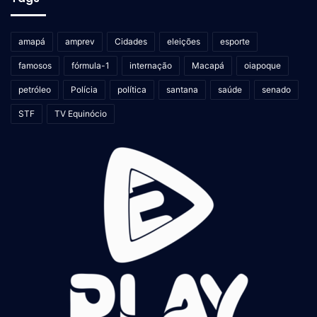
amapá
amprev
Cidades
eleições
esporte
famosos
fórmula-1
internação
Macapá
oiapoque
petróleo
Polícia
política
santana
saúde
senado
STF
TV Equinócio