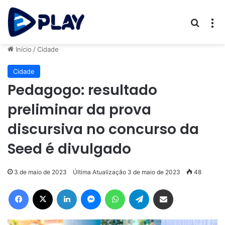
Procur
M
Início
/
Cidade
Cidade
Pedagogo: resultado
preliminar da prova
discursiva no concurso da
Seed é divulgado
3 de maio de 2023
Última Atualização 3 de maio de 2023
48
Facebook
X
Linkedin
Messenger
WhatsApp
Telegram
Compartilhar via e-mail