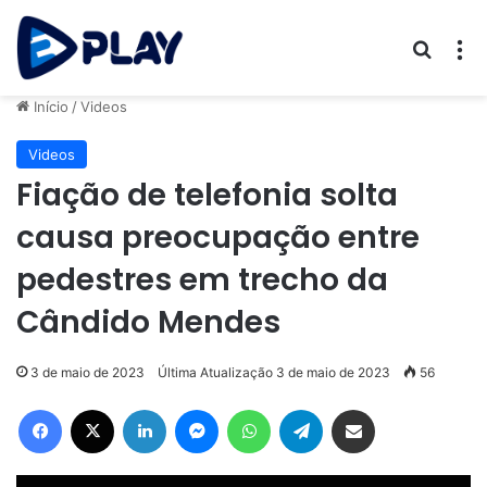
Procur
M
Início
/
Videos
Videos
Fiação de telefonia solta
causa preocupação entre
pedestres em trecho da
Cândido Mendes
3 de maio de 2023
Última Atualização 3 de maio de 2023
56
Facebook
X
Linkedin
Messenger
WhatsApp
Telegram
Compartilhar via e-mail