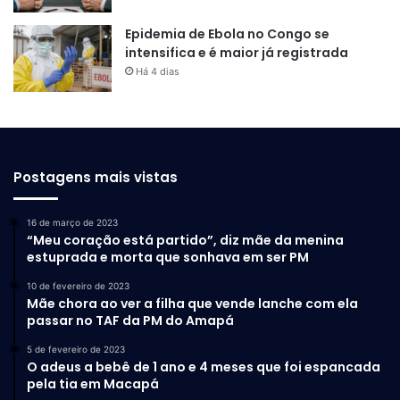
Epidemia de Ebola no Congo se
intensifica e é maior já registrada
Há 4 dias
Postagens mais vistas
16 de março de 2023
“Meu coração está partido”, diz mãe da menina
estuprada e morta que sonhava em ser PM
10 de fevereiro de 2023
Mãe chora ao ver a filha que vende lanche com ela
passar no TAF da PM do Amapá
5 de fevereiro de 2023
O adeus a bebê de 1 ano e 4 meses que foi espancada
pela tia em Macapá