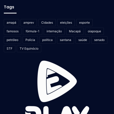
Tags
amapá
amprev
Cidades
eleições
esporte
famosos
fórmula-1
internação
Macapá
oiapoque
petróleo
Polícia
política
santana
saúde
senado
STF
TV Equinócio