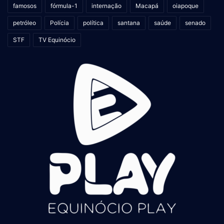
famosos
fórmula-1
internação
Macapá
oiapoque
petróleo
Polícia
política
santana
saúde
senado
STF
TV Equinócio