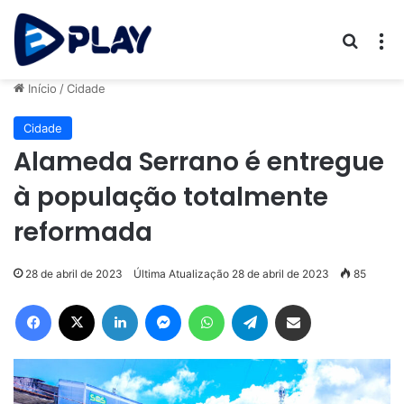
Procur
M
Início
/
Cidade
Cidade
Alameda Serrano é entregue
à população totalmente
reformada
28 de abril de 2023
Última Atualização 28 de abril de 2023
85
Facebook
X
Linkedin
Messenger
WhatsApp
Telegram
Compartilhar via e-mail