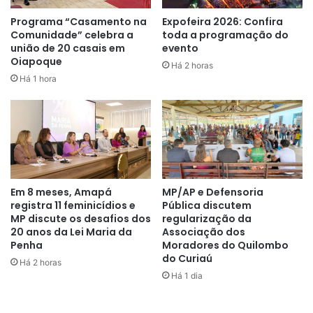
O projeto paisagístico do espaço de convivência foi
Programa “Casamento na
Expofeira 2026: Confira
Comunidade” celebra a
toda a programação do
elaborado para beneficiar pedestres e transformar o local
união de 20 casais em
evento
numa praça de circulação segura. A área total possui 1.250
Oiapoque
Há 2 horas
metros quadrados e a revitalização contempla paisagismo
Há 1 hora
com plantas ornamentais. O projeto traz o conceito de
parklets, que são “mini praças” onde costumavam ficar as
vagas de estacionamento nas vias. No local foi construído
um coreto, para acomodar apresentações artísticas.
Em 8 meses, Amapá
MP/AP e Defensoria
registra 11 feminicídios e
Pública discutem
MP discute os desafios dos
regularização da
20 anos da Lei Maria da
Associação dos
Penha
Moradores do Quilombo
do Curiaú
Há 2 horas
Há 1 dia