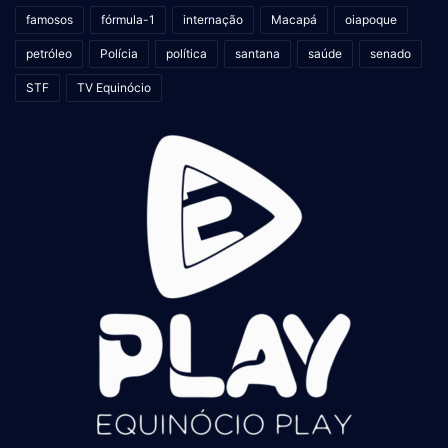
famosos
fórmula-1
internação
Macapá
oiapoque
petróleo
Polícia
política
santana
saúde
senado
STF
TV Equinócio