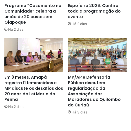
responsável pela execução das atividades, os trabalhos
Programa “Casamento na
Expofeira 2026: Confira
Comunidade” celebra a
toda a programação do
serão concentradas na área do próprio empreendimento e
união de 20 casais em
evento
não haverá a necessidade de realocação de famílias ou
Oiapoque
Há 2 dias
comunidades.
Há 2 dias
Houve também a explanação do projeto da Usina
Termelétrica Rio Matapi, a ser instalada junto ao Distrito
Industrial de Santana. A proposta é fornecer energia a
partir da queima de gás natural, utilizando para isso uma
tecnologia moderna, denominada Ciclo Combinado. Dentre
Em 8 meses, Amapá
MP/AP e Defensoria
os benefícios para o Amapá, a empresa pontuou a
registra 11 feminicídios e
Pública discutem
segurança energética, com a capacidade de suprir toda a
MP discute os desafios dos
regularização da
demanda do estado, além de gerar emprego e renda.
20 anos da Lei Maria da
Associação dos
Penha
Moradores do Quilombo
do Curiaú
Há 2 dias
Há 3 dias