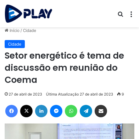
Procur
M
Início
/
Cidade
Cidade
Setor energético é tema de
discussão em reunião do
Coema
27 de abril de 2023
Última Atualização 27 de abril de 2023
9
Facebook
X
Linkedin
Messenger
WhatsApp
Telegram
Compartilhar via e-mail