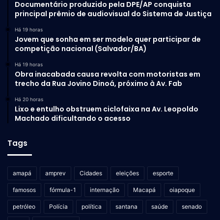
Documentário produzido pela DPE/AP conquista
principal prêmio de audiovisual do Sistema de Justiça
Há 19 horas
Jovem que sonha em ser modelo quer participar de
competição nacional (Salvador/BA)
Há 19 horas
Obra inacabada causa revolta com motoristas em
trecho da Rua Jovino Dinoá, próximo à Av. Fab
Há 20 horas
Lixo e entulho obstruem ciclofaixa na Av. Leopoldo
Machado dificultando o acesso
Tags
amapá
amprev
Cidades
eleições
esporte
famosos
fórmula-1
internação
Macapá
oiapoque
petróleo
Polícia
política
santana
saúde
senado