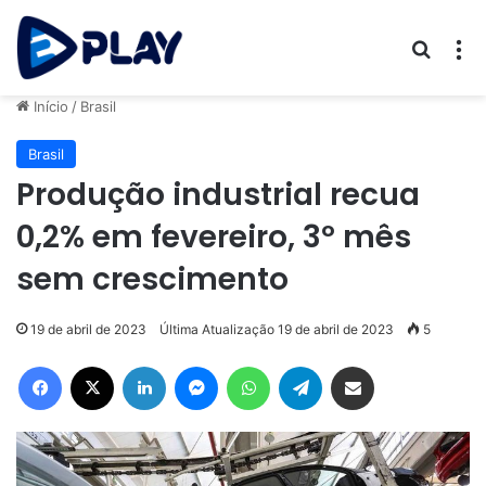
Procur
M
Início
/
Brasil
Brasil
Produção industrial recua
0,2% em fevereiro, 3º mês
sem crescimento
19 de abril de 2023
Última Atualização 19 de abril de 2023
5
Facebook
X
Linkedin
Messenger
WhatsApp
Telegram
Compartilhar via e-mail