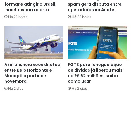
formar e atingir o Brasil;
spam gera disputa entre
indústria ao elevado patamar da taxa básica de juros. Para
Inmet dispara alerta
operadoras na Anatel
a CNI (Confederação Nacional da Indústria), a manutenção
Há 21 horas
Há 22 horas
da taxa Selic no maior patamar dos últimos seis anos é
“equivocado” e “apenas traz custos adicionais para a
atividade econômica”.
Azul anuncia voos diretos
FGTS para renegociação
entre Belo Horizonte e
de dívidas já liberou mais
Macapá a partir de
de R$ 62 milhões; saiba
novembro
como usar
Há 2 dias
Há 2 dias