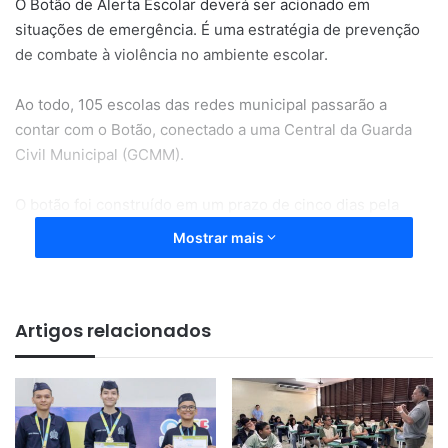
O Botão de Alerta Escolar deverá ser acionado em
situações de emergência. É uma estratégia de prevenção
de combate à violência no ambiente escolar.
Ao todo, 105 escolas das redes municipal passarão a
contar com o Botão, conectado a uma Central da Guarda
Civil Municipal (GCMM).
O botão foi construído em um prazo de cinco dias pela
Prefeitura de Macapá. Esse formato de aplicativo é único
Mostrar mais
no Brasil e está implantado dentro de uma ferramenta
pedagógica que já faz parte do trabalho diário dos
profissionais da Educação.
Artigos relacionados
O prefeito de Macapá, Dr. Furlan, falou da importância do
botão de Alerta Escolar e da presença da Guarda Civil no
ambiente escolar.