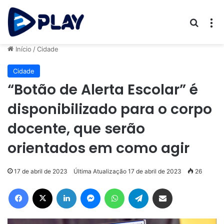
Procur
M
Início
/
Cidade
Cidade
“Botão de Alerta Escolar” é
disponibilizado para o corpo
docente, que serão
orientados em como agir
17 de abril de 2023
Última Atualização 17 de abril de 2023
26
Facebook
X
Linkedin
Messenger
WhatsApp
Telegram
Compartilhar via e-mail