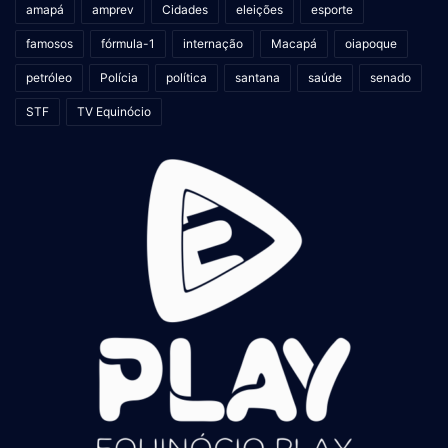
amapá
amprev
Cidades
eleições
esporte
famosos
fórmula-1
internação
Macapá
oiapoque
petróleo
Polícia
política
santana
saúde
senado
STF
TV Equinócio