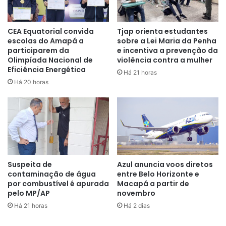
CEA Equatorial convida
Tjap orienta estudantes
escolas do Amapá a
sobre a Lei Maria da Penha
participarem da
e incentiva a prevenção da
“Afirmo que hoje o dia é muito
Olimpíada Nacional de
violência contra a mulher
importante e especial porque,
Eficiência Energética
Há 21 horas
Há 20 horas
desde o dia que criamos o
Gabinete de Segurança Escolar,
ações efetivas estão sendo
realizada para garantir a
segurança nas escolas. Todas a
Suspeita de
Azul anuncia voos diretos
nossas escolas têm vigias
contaminação de água
entre Belo Horizonte e
diariamente e a intensificação de
por combustível é apurada
Macapá a partir de
pelo MP/AP
novembro
rondas que já tem apresentado
Há 21 horas
Há 2 dias
resultados positivos. Eu desejo