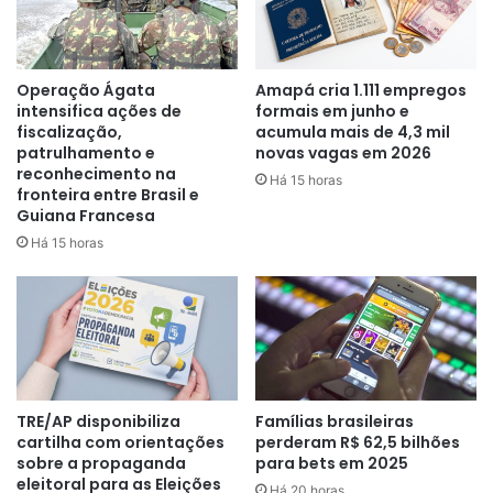
do VAR serão agora mostrados nos telões dos estádios.
Vale ressaltar, porém, que isso está sujeito as condições
técnicas dos locais para que o procedimento seja
Operação Ágata
Amapá cria 1.111 empregos
respeitado, segundo Wilson Seneme.
intensifica ações de
formais em junho e
fiscalização,
acumula mais de 4,3 mil
patrulhamento e
novas vagas em 2026
reconhecimento na
Há 15 horas
fronteira entre Brasil e
Guiana Francesa
Há 15 horas
“Todos os estádios que tiverem as
condições técnicas de receber as
revisões do VAR no telão, nós
vamos liberar para os torcedores
possam acompanhar
TRE/AP disponibiliza
Famílias brasileiras
presencialmente”
, declarou o
cartilha com orientações
perderam R$ 62,5 bilhões
sobre a propaganda
para bets em 2025
presidente da comissão de
eleitoral para as Eleições
Há 20 horas