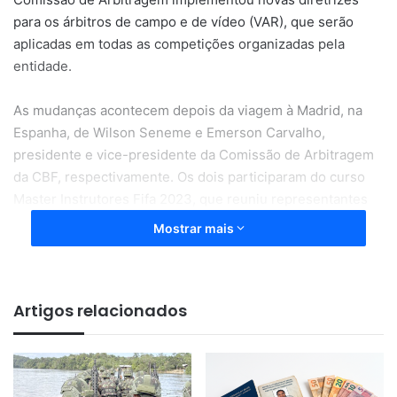
para os árbitros de campo e de vídeo (VAR), que serão
aplicadas em todas as competições organizadas pela
entidade.
As mudanças acontecem depois da viagem à Madrid, na
Espanha, de Wilson Seneme e Emerson Carvalho,
presidente e vice-presidente da Comissão de Arbitragem
da CBF, respectivamente. Os dois participaram do curso
Master Instrutores Fifa 2023, que reuniu representantes
do mundo inteiro.
Mostrar mais
Entenda cada uma das novidades que serão
implementadas pela arbitragem a partir do Brasileirão
Artigos relacionados
deste ano, que tem início neste final de semana.
VAR no telão
Buscando maior transparência com o público, as revisões