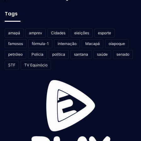
Tags
amapá
amprev
Cidades
eleições
esporte
famosos
fórmula-1
internação
Macapá
oiapoque
petróleo
Polícia
política
santana
saúde
senado
STF
TV Equinócio