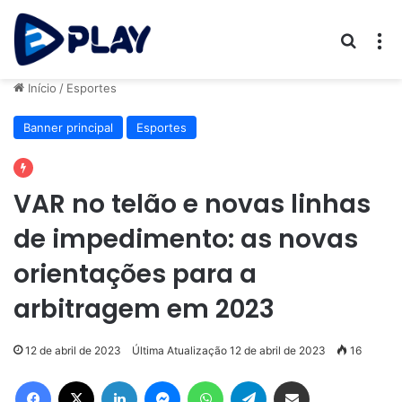
Procur
M
Início
/
Esportes
Banner principal
Esportes
VAR no telão e novas linhas
de impedimento: as novas
orientações para a
arbitragem em 2023
12 de abril de 2023
Última Atualização 12 de abril de 2023
16
Facebook
X
Linkedin
Messenger
WhatsApp
Telegram
Compartilhar via e-mail