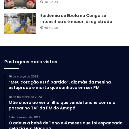
Há 3 dias
Epidemia de Ebola no Congo se
intensifica e é maior já registrada
Há 4 dias
Postagens mais vistas
16 de março de 2023
“Meu coração está partido”, diz mãe da menina
estuprada e morta que sonhava em ser PM
10 de fevereiro de 2023
Mãe chora ao ver a filha que vende lanche com ela
passar no TAF da PM do Amapá
5 de fevereiro de 2023
O adeus a bebê de 1 ano e 4 meses que foi espancada
pela tia em Macapá