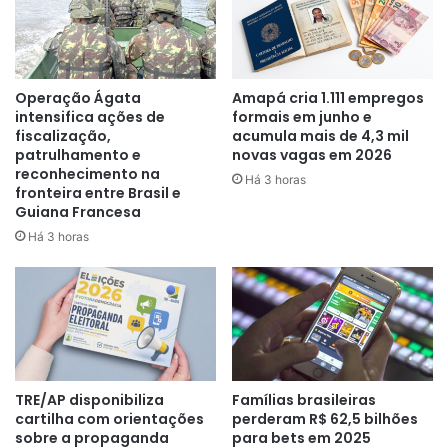
vejo todas as partidas que
consigo”
, disse Dorival Júnior.
Operação Ágata
Amapá cria 1.111 empregos
intensifica ações de
formais em junho e
fiscalização,
acumula mais de 4,3 mil
Em novembro do ano passado, quando Flamengo e Dorival
patrulhamento e
novas vagas em 2026
Júnior discutiram a possibilidade de renovação, ambas as
reconhecimento na
Há 3 horas
partes não entraram em acordo. Os dirigentes rubro-
fronteira entre Brasil e
Guiana Francesa
negros alegaram que o técnico pediu um valor salarial fora
da realidade, fato negado pelo comandante da equipe em
Há 3 horas
2022. Além disso, os cartolas avaliaram que o
desempenho da equipe na reta final do Campeonato
Brasileiro foi abaixo do esperado.
No Marrocos, após o fracasso do Flamengo no Mundial de
Clubes, o vice-presidente de futebol do clube, Marcos
TRE/AP disponibiliza
Famílias brasileiras
Braz, revelou que não se arrependeu de não ter renovado
cartilha com orientações
perderam R$ 62,5 bilhões
sobre a propaganda
para bets em 2025
com Dorival Júnior no fim do ano passado.
“A gente