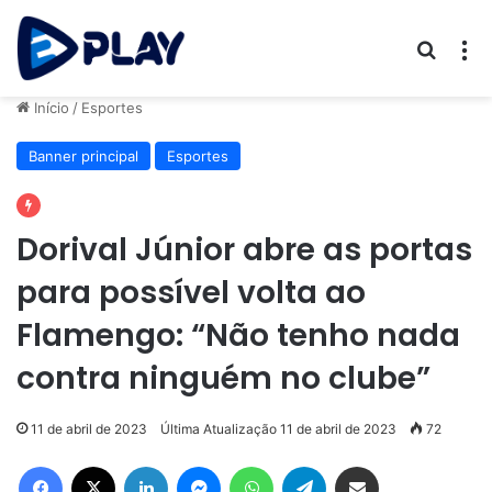
Procur
M
Início
/
Esportes
Banner principal
Esportes
Dorival Júnior abre as portas
para possível volta ao
Flamengo: “Não tenho nada
contra ninguém no clube”
11 de abril de 2023
Última Atualização 11 de abril de 2023
72
Facebook
X
Linkedin
Messenger
WhatsApp
Telegram
Compartilhar via e-mail