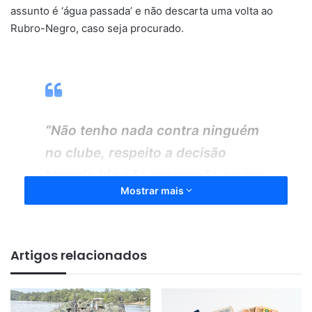
assunto é ‘água passada’ e não descarta uma volta ao
Rubro-Negro, caso seja procurado.
“Não tenho nada contra ninguém
no clube, respeito a decisão
tomada (da não renovação no ano
Mostrar mais
passado). Só tenho a agradecer
ao clube por minhas três
passagens. Tenho assistidos
Artigos relacionados
jogos ao vivo, me reúno com
minha comissão técnica uma vez
por semana, viajei um pouco e