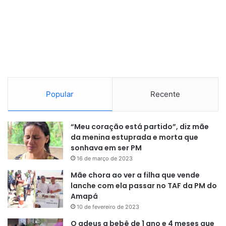
pelo substituto, e nomes como Jorge Jesus, Jorge
Sampaoli, Eduardo Coudet e Tite seguem no radar do Mais
Querido.
Popular
Recente
“Meu coração está partido”, diz mãe
da menina estuprada e morta que
sonhava em ser PM
16 de março de 2023
Mãe chora ao ver a filha que vende
lanche com ela passar no TAF da PM do
Amapá
10 de fevereiro de 2023
O adeus a bebê de 1 ano e 4 meses que