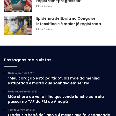
registram “progressos”
Há 2 dias
Epidemia de Ebola no Congo se
intensifica e é maior já registrada
Há 3 dias
Postagens mais vistas
16 de março de 2023
“Meu coração está partido”, diz mãe da menina
estuprada e morta que sonhava em ser PM
10 de fevereiro de 2023
Mãe chora ao ver a filha que vende lanche com ela
passar no TAF da PM do Amapá
5 de fevereiro de 2023
O adeus a bebê de 1 ano e 4 meses que foi espancada