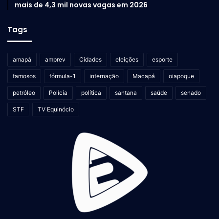
mais de 4,3 mil novas vagas em 2026
Tags
amapá
amprev
Cidades
eleições
esporte
famosos
fórmula-1
internação
Macapá
oiapoque
petróleo
Polícia
política
santana
saúde
senado
STF
TV Equinócio