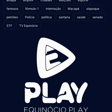
amapá
amprev
Cidades
eleições
esporte
famosos
fórmula-1
internação
Macapá
oiapoque
petróleo
Polícia
política
santana
saúde
senado
STF
TV Equinócio