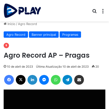
Procur
M
Início
/
Agro Record
Agro Record
Banner principal
Programas
Agro Record AP – Pragas
10 de abril de 2023
Última Atualização 10 de abril de 2023
20
Facebook
X
Linkedin
Messenger
WhatsApp
Telegram
Compartilhar via e-mail