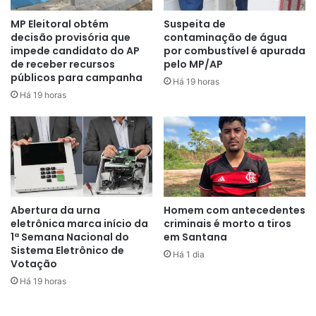
MP Eleitoral obtém
Suspeita de
decisão provisória que
contaminação de água
impede candidato do AP
por combustível é apurada
de receber recursos
pelo MP/AP
públicos para campanha
Há 19 horas
Há 19 horas
Abertura da urna
Homem com antecedentes
eletrônica marca início da
criminais é morto a tiros
1ª Semana Nacional do
em Santana
Sistema Eletrônico de
Há 1 dia
Votação
Há 19 horas