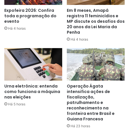
além da esfera econômica, para atingir outras áreas de
interesse, como social, cultural, científico-tecnológica e
Expofeira 2026: Confira
Em 8 meses, Amapá
toda a programação do
registra 11 feminicídios e
política”.
evento
MP discute os desafios dos
20 anos da Lei Maria da
Há 4 horas
Penha
Há 4 horas
Urna eletrônica: entenda
Operação Ágata
como funciona a máquina
intensifica ações de
nas eleições
fiscalização,
patrulhamento e
Há 5 horas
reconhecimento na
fronteira entre Brasil e
Guiana Francesa
Há 23 horas