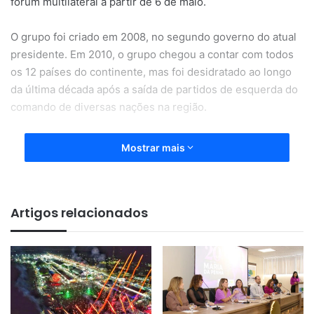
fórum multilateral a partir de 6 de maio.
O grupo foi criado em 2008, no segundo governo do atual
presidente. Em 2010, o grupo chegou a contar com todos
os 12 países do continente, mas foi desidratado ao longo
da última década após a saída de partidos de esquerda do
comando de diversas nações na região.
Além do retorno do Brasil, a Argentina também jáanunciou
Mostrar mais
que vai voltar a integrar a Unasul. Atualmente, o bloco
conta apenas com Bolívia, Guiana, Suriname e Venezuela.
O Peru está suspenso desde a última crise política do país.
Artigos relacionados
Em nota, o Palácio do Planalto destacou que o objetivo da
Unasul é “fomentar a integração entre os países sul-
americanos, em um modelo que busca integrar as duas
uniões aduaneiras do continente, o Mercosul (Mercado
Comum do Sul) e a CAN (Comunidade Andina), mas indo