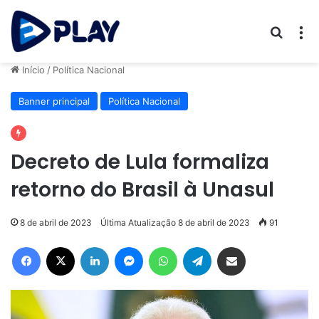
Procur
M
Início
/
Política Nacional
Banner principal
Política Nacional
Decreto de Lula formaliza
retorno do Brasil à Unasul
8 de abril de 2023
Última Atualização 8 de abril de 2023
91
Facebook
X
Linkedin
Messenger
WhatsApp
Telegram
Compartilhar via e-mail