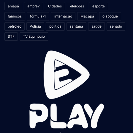
amapá
amprev
Cidades
eleições
esporte
famosos
fórmula-1
internação
Macapá
oiapoque
petróleo
Polícia
política
santana
saúde
senado
STF
TV Equinócio