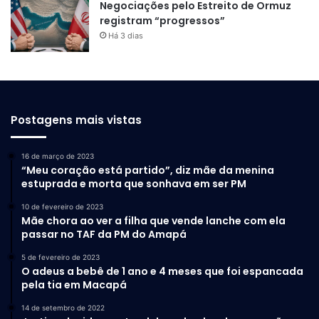
Negociações pelo Estreito de Ormuz
registram “progressos”
Há 3 dias
Postagens mais vistas
16 de março de 2023
“Meu coração está partido”, diz mãe da menina
estuprada e morta que sonhava em ser PM
10 de fevereiro de 2023
Mãe chora ao ver a filha que vende lanche com ela
passar no TAF da PM do Amapá
5 de fevereiro de 2023
O adeus a bebê de 1 ano e 4 meses que foi espancada
pela tia em Macapá
14 de setembro de 2022