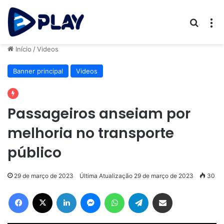
Procur
M
Início
/
Videos
Banner principal
Videos
Passageiros anseiam por
melhoria no transporte
público
29 de março de 2023
Última Atualização 29 de março de 2023
30
Facebook
X
Linkedin
Messenger
WhatsApp
Telegram
Compartilhar via e-mail