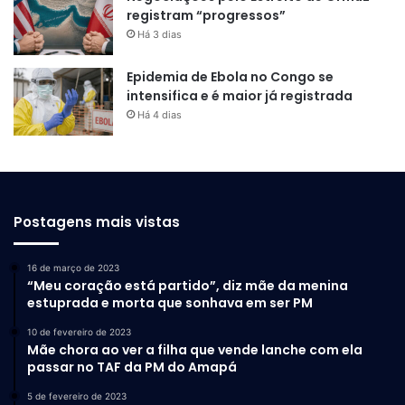
registram “progressos”
Há 3 dias
Epidemia de Ebola no Congo se
intensifica e é maior já registrada
Há 4 dias
Postagens mais vistas
16 de março de 2023
“Meu coração está partido”, diz mãe da menina
estuprada e morta que sonhava em ser PM
10 de fevereiro de 2023
Mãe chora ao ver a filha que vende lanche com ela
passar no TAF da PM do Amapá
5 de fevereiro de 2023