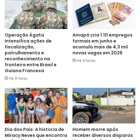
Operação Ágata
Amapá cria 1.111 empregos
intensifica ações de
formais em junho e
fiscalização,
acumula mais de 4,3 mil
patrulhamento e
novas vagas em 2026
reconhecimento na
Há 9 horas
fronteira entre Brasil e
Guiana Francesa
Há 9 horas
Dia dos Pais: A historia de
Homem morre após
Miracy Neves que encontra
receber diversos disparos