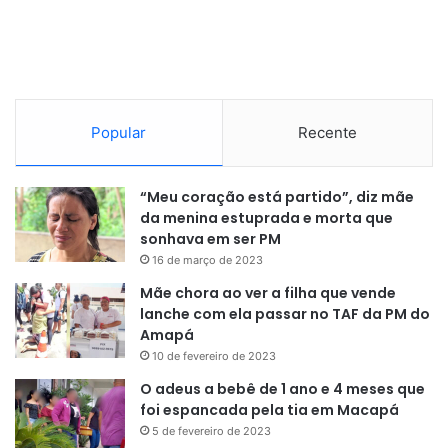
Mario possui mais de 500 milhões de cópias vendidas, e
os seus jogos vão desde o modesto Super Nintendo até o
Popular
Recente
moderno Switch, ambos da Nintendo.
“Meu coração está partido”, diz mãe
da menina estuprada e morta que
sonhava em ser PM
16 de março de 2023
Mãe chora ao ver a filha que vende
lanche com ela passar no TAF da PM do
Amapá
10 de fevereiro de 2023
O adeus a bebê de 1 ano e 4 meses que
foi espancada pela tia em Macapá
5 de fevereiro de 2023