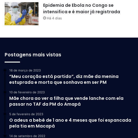
Epidemia de Ebola no Congo se
intensifica e é maior já registrada
Há 4 dias
Postagens mais vistas
16 de março de 2023
“Meu coração está partido”, diz mãe da menina
estuprada e morta que sonhava em ser PM
10 de fevereiro de 2023
Mãe chora ao ver a filha que vende lanche com ela
passar no TAF da PM do Amapá
5 de fevereiro de 2023
O adeus a bebê de 1 ano e 4 meses que foi espancada
pela tia em Macapá
14 de setembro de 2022