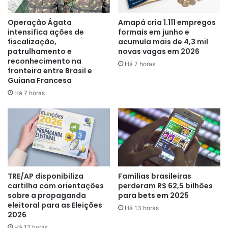
namorada Pauline do gorila Donkey Kong.
Operação Ágata
Amapá cria 1.111 empregos
intensifica ações de
formais em junho e
fiscalização,
acumula mais de 4,3 mil
patrulhamento e
novas vagas em 2026
reconhecimento na
Há 7 horas
fronteira entre Brasil e
Guiana Francesa
Há 7 horas
Foi nos Estados Unidos que colaborados perceberam que
TRE/AP disponibiliza
Famílias brasileiras
cartilha com orientações
perderam R$ 62,5 bilhões
a aparência do personagem lembrava um funcionário da
sobre a propaganda
para bets em 2025
Nintendo, chamado Mario Segali, logo surge a iniciativa de
eleitoral para as Eleições
Há 13 horas
trocar o nome de Jumpman para Mario.
2026
Há 12 horas