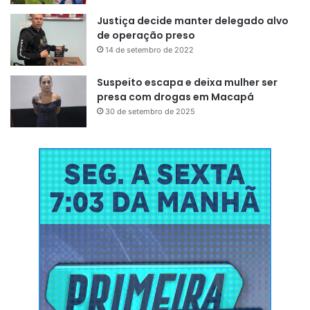
Justiça decide manter delegado alvo
de operação preso
Seguindo a trajetória de seu antigo concorrente, Sonic,
14 de setembro de 2022
que vem conquistando o mundo dos fãs também nos
cinemas, chega a vez de Super Mario Bros. O longa de
Suspeito escapa e deixa mulher ser
presa com drogas em Macapá
animação já é visto como uma das produções mais
30 de setembro de 2025
esperadas dos cinemas, sua estreia está marcada para o
dia 6 de abril de 2023 no Brasil.