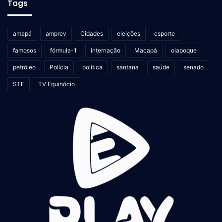
Tags
amapá
amprev
Cidades
eleições
esporte
famosos
fórmula-1
internação
Macapá
oiapoque
petróleo
Polícia
política
santana
saúde
senado
STF
TV Equinócio