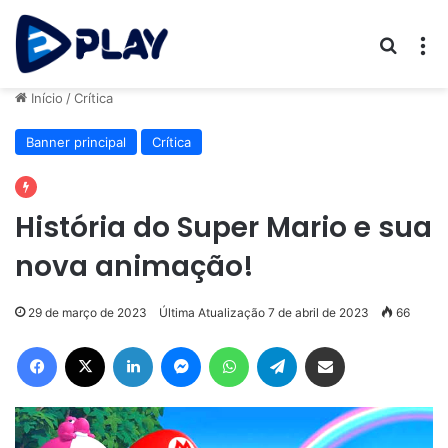
Procur
M
Início
/
Crítica
Banner principal
Crítica
História do Super Mario e sua
nova animação!
29 de março de 2023
Última Atualização 7 de abril de 2023
66
Facebook
X
Linkedin
Messenger
WhatsApp
Telegram
Compartilhar via e-mail