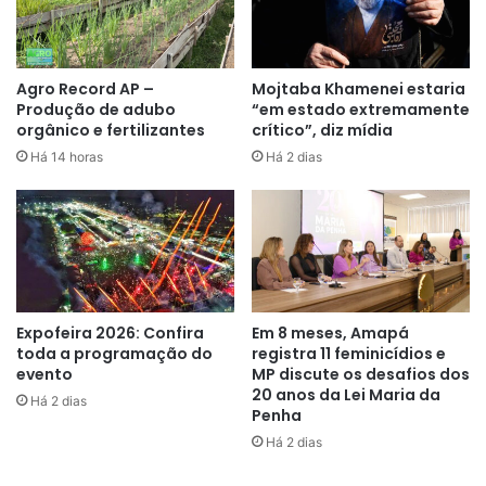
toneladas de CO2, um aumento de 321 milhões de
toneladas.
Grande parte dessa emissão foi compensada pela
Agro Record AP –
Mojtaba Khamenei estaria
Produção de adubo
“em estado extremamente
ampliação do uso de energia limpa, ou seja, que não
orgânico e fertilizantes
crítico”, diz mídia
produzem nehuma poluição em sua utilização, a exemplo
Há 14 horas
Há 2 dias
da energia solar, eólica, EVs, bombas de calor e eficiência
energética.
Expofeira 2026: Confira
Em 8 meses, Amapá
“Os impactos da crise energética
toda a programação do
registra 11 feminicídios e
evento
MP discute os desafios dos
não resultaram no grande
20 anos da Lei Maria da
Há 2 dias
Penha
aumento das emissões globais
Há 2 dias
que inicialmente se temia. Sem