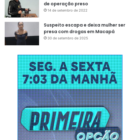
Todos os dados foram coletados e analisados pelo IEA,
de operação preso
que se baseou nos dados nacionais oficiais mais recentes
14 de setembro de 2022
e dados publicamente disponíveis sobre energia,
Suspeito escapa e deixa mulher ser
economia e clima, resultando no relatório que engloba as
presa com drogas em Macapá
emissões de CO2, em todos os processos industriais e de
30 de setembro de 2025
combustão de energia, e também do metano e óxido
nitroso.