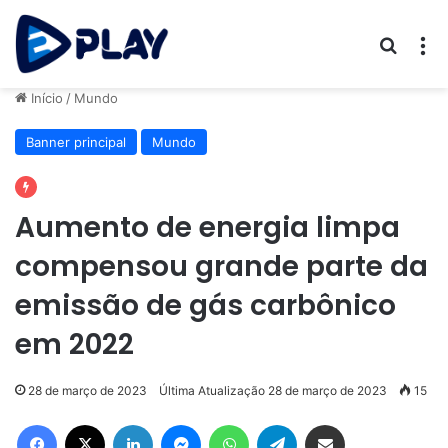
Procur
M
Início
/
Mundo
Banner principal
Mundo
Aumento de energia limpa
compensou grande parte da
emissão de gás carbônico
em 2022
28 de março de 2023
Última Atualização 28 de março de 2023
15
Facebook
X
Linkedin
Messenger
WhatsApp
Telegram
Compartilhar via e-mail