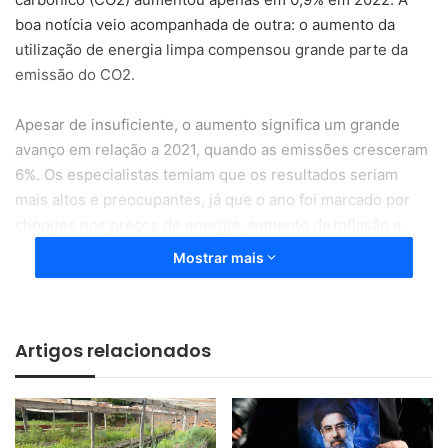
boa notícia veio acompanhada de outra: o aumento da
utilização de energia limpa compensou grande parte da
emissão do CO2.
Apesar de insuficiente, o aumento significa um grande
avanço em relação a 2021, quando as emissões cresceram
6%. Os especialistas temiam que os resultados seriam
mais altos e preocupantes, já que o ano foi marcado por
choques nos preços de energia, aumento da inflação e
interrupções nos fluxos tradicionais de comércio dos
Mostrar mais
combustíveis.
Segundo os dados da agência, os principais fatores que
Artigos relacionados
auxiliaram esse crescimento baixo foram eventos
climáticos extremos, que exigiram resfriamento e
aquecimento, e um número grande de usinas nucleares
desligadas. Ao todo, foram emitidas 36,8 bilhões de