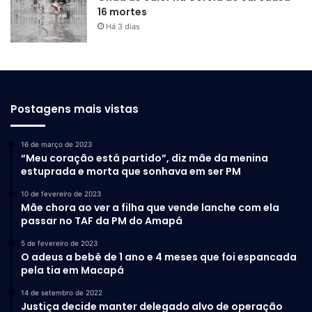
16 mortes
Há 3 dias
Postagens mais vistas
16 de março de 2023
“Meu coração está partido”, diz mãe da menina
estuprada e morta que sonhava em ser PM
10 de fevereiro de 2023
Mãe chora ao ver a filha que vende lanche com ela
passar no TAF da PM do Amapá
5 de fevereiro de 2023
O adeus a bebê de 1 ano e 4 meses que foi espancada
pela tia em Macapá
14 de setembro de 2022
Justiça decide manter delegado alvo de operação