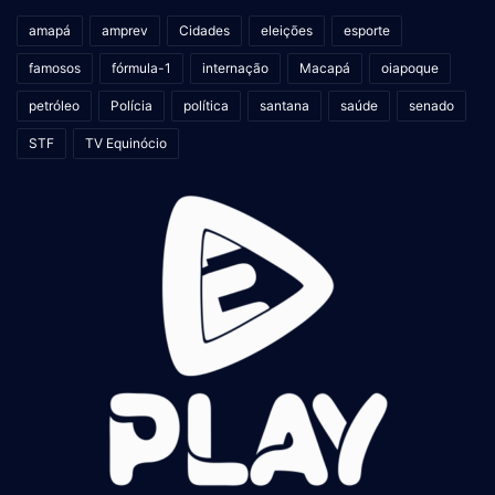
amapá
amprev
Cidades
eleições
esporte
famosos
fórmula-1
internação
Macapá
oiapoque
petróleo
Polícia
política
santana
saúde
senado
STF
TV Equinócio