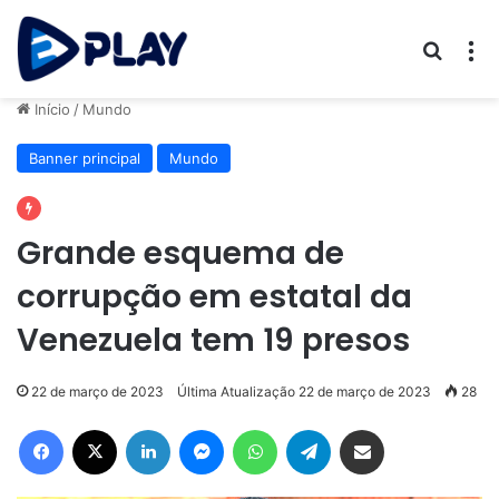
Procur
M
Início
/
Mundo
Banner principal
Mundo
Grande esquema de
corrupção em estatal da
Venezuela tem 19 presos
22 de março de 2023
Última Atualização 22 de março de 2023
28
Facebook
X
Linkedin
Messenger
WhatsApp
Telegram
Compartilhar via e-mail