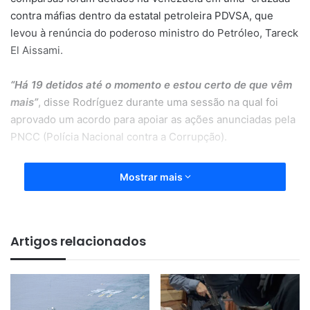
contra máfias dentro da estatal petroleira PDVSA, que
levou à renúncia do poderoso ministro do Petróleo, Tareck
El Aissami.
“Há 19 detidos até o momento e estou certo de que vêm
mais”
, disse Rodríguez durante uma sessão na qual foi
aprovado um acordo para apoiar as ações anunciadas pela
PNCC (Polícia Nacional contra a Corrupção).
A corporação, que atua em sigilo, solicitou ao Ministério
Mostrar mais
Público o
“encaminhamento judicial” de funcionários que
“possam estar envolvidos em graves fatos de corrupção
e desvio de recursos”
.
Artigos relacionados
Entre os detidos está o deputado Hugbel Roa, que teve
imunidade parlamentar suspensa por “unanimidade” nesta
terça-feira, após ter sido preso acusado por atos de
corrupção na PDVSA.