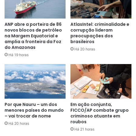
“O pedido é de que se retire a imunidade para que o
julgamento prossiga”
, disse o parlamentar e poderoso
ANP abre a porteira de 86
AtlasIntel: criminalidade e
novos blocos de petróleo
corrupção lideram
dirigente chavista Diosdado Cabello, ao expor os
na Margem Equatorial e
preocupações dos
argumentos para solicitar a ação contra Roa, próximo a El
amplia a fronteira da Foz
brasileiros
Aissami, que renunciou na segunda-feira (20) em meio à
do Amazonas
Há 20 horas
devassa anti-corrupção.
Há 19 horas
“Aqui retiramos a imunidade parlamentar de alguns
deputados, alguns renunciaram por estarem envolvidos
em delitos muito graves como o narcotráfico”
, sustentou
Cabello.
Por que Nauru – um dos
Em ação conjunta,
Preso no domingo, Roa, que também foi ministro da
menores países do mundo
FICCO/AP combate grupo
Educação Universitária, Ciência e Tecnologia, foi um dos
– vai trocar de nome
criminoso atuante em
criadores da criptomoeda venezuelana Petro, respaldada
roubos
Há 20 horas
nas grandes reservas de petróleo do país.
Há 21 horas