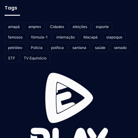
Tags
amapá
amprev
Cidades
eleições
esporte
famosos
fórmula-1
internação
Macapá
oiapoque
petróleo
Polícia
política
santana
saúde
senado
STF
TV Equinócio