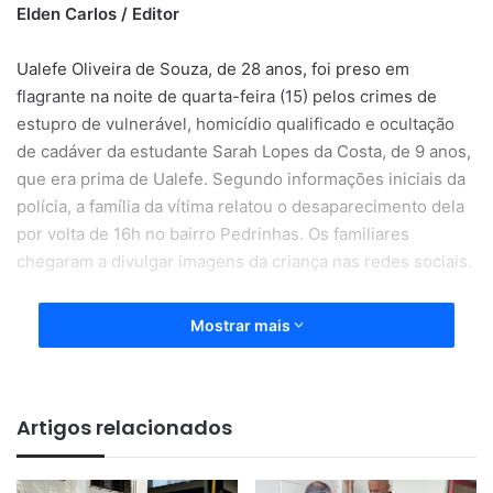
Elden Carlos / Editor
Ualefe Oliveira de Souza, de 28 anos, foi preso em
flagrante na noite de quarta-feira (15) pelos crimes de
estupro de vulnerável, homicídio qualificado e ocultação
de cadáver da estudante Sarah Lopes da Costa, de 9 anos,
que era prima de Ualefe. Segundo informações iniciais da
polícia, a família da vítima relatou o desaparecimento dela
por volta de 16h no bairro Pedrinhas. Os familiares
chegaram a divulgar imagens da criança nas redes sociais.
À noite, o corpo da garota foi encontrado em uma área de
Mostrar mais
mata entre a Travessa C e a rua do canal das Pedrinhas. A
menina estava seminua. Policiais do 1º Batalhão de Polícia
Militar (1º BPM), que atenderam a ocorrência, começaram a
Artigos relacionados
suspeitar de Ualefe a partir do momento em que ele
declarou ter visto um carro, de cor preto, rondando a
região no momento do desaparecimento.