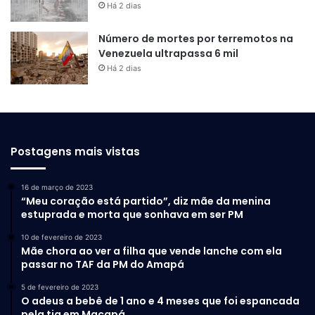
Há 2 dias
Número de mortes por terremotos na
Venezuela ultrapassa 6 mil
Há 2 dias
Postagens mais vistas
16 de março de 2023
“Meu coração está partido”, diz mãe da menina
estuprada e morta que sonhava em ser PM
10 de fevereiro de 2023
Mãe chora ao ver a filha que vende lanche com ela
passar no TAF da PM do Amapá
5 de fevereiro de 2023
O adeus a bebê de 1 ano e 4 meses que foi espancada
pela tia em Macapá