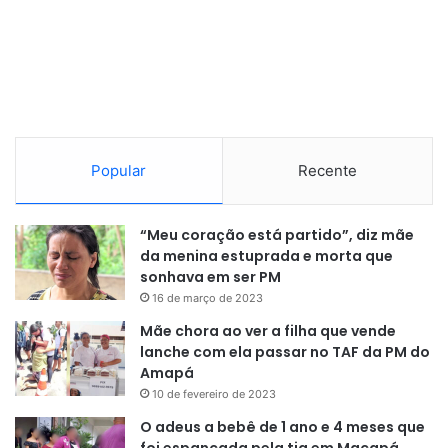
Popular
Recente
“Meu coração está partido”, diz mãe
da menina estuprada e morta que
Ronaldo Entringe, Delegacia de Homicídios
sonhava em ser PM
16 de março de 2023
Após a prisão e confissão, o algoz foi encaminhado para a
Mãe chora ao ver a filha que vende
Delegacia Especializada em Crimes Contra a Mulher
lanche com ela passar no TAF da PM do
(DECCM), juntamente com o vizinho, que também deverá
Amapá
responder criminalmente por envolvimento na morte da
10 de fevereiro de 2023
menina. Eles devem ser enviados para audiência de
O adeus a bebê de 1 ano e 4 meses que
custódia ainda nesta quinta-feira. A polícia deverá revelar
foi espancada pela tia em Macapá