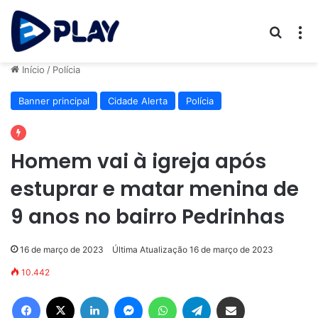
Procur
M
Início
/
Polícia
Banner principal
Cidade Alerta
Polícia
Homem vai à igreja após
estuprar e matar menina de
9 anos no bairro Pedrinhas
16 de março de 2023
Última Atualização 16 de março de 2023
10.442
Facebook
X
Linkedin
Messenger
WhatsApp
Telegram
Compartilhar via e-mail