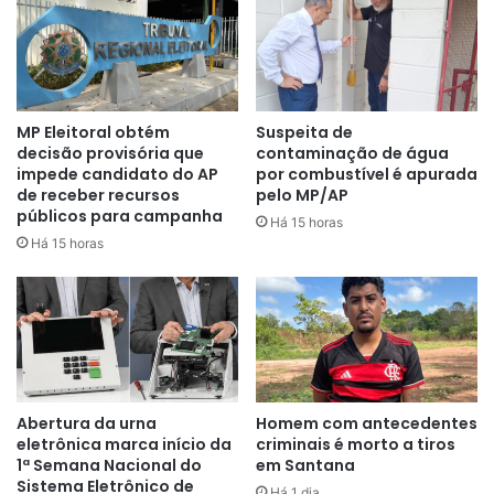
MP Eleitoral obtém
Suspeita de
decisão provisória que
contaminação de água
impede candidato do AP
por combustível é apurada
de receber recursos
pelo MP/AP
públicos para campanha
Há 15 horas
Ao checar imagens de câmeras de seguranças naquela
Há 15 horas
área, e com base em informações de Ualefe sobre o
possível horário, nenhum automóvel com as
características repassadas foi identificado. Ao pressionar o
suspeito os policiais obtiveram a confissão.
Abertura da urna
Homem com antecedentes
eletrônica marca início da
criminais é morto a tiros
1ª Semana Nacional do
em Santana
Sistema Eletrônico de
Há 1 dia