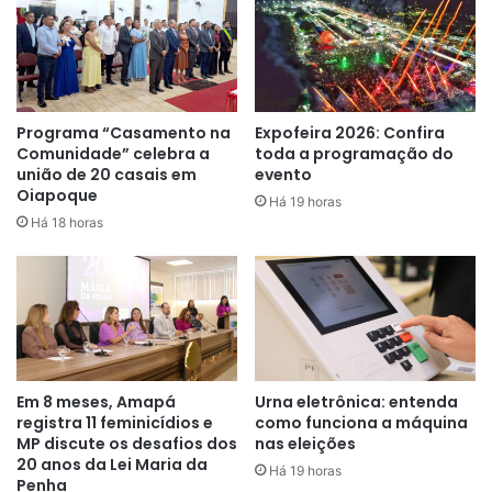
mostrei e mostro e consigo fazer
e resolver”
, conta a farmacêutica.
Programa “Casamento na
Expofeira 2026: Confira
A rotina de Diana inicia com a inspeção de tudo que tem e
Comunidade” celebra a
toda a programação do
o que não tem na farmácia e as principais necessidades do
união de 20 casais em
evento
Oiapoque
hospital. Ela destaca que o fato de ser mulher acaba
Há 19 horas
Há 18 horas
ajudando muito mais na organização por ter um olhar
minucioso e operacional.
“Meu trabalho existe uma atenção criteriosa por se
tratar de prescrição médica e não pode ocorrer falhas.
Hoje declaro com orgulho e experiência que ser mulher
preta e profissional de saúde é gratificante”
, diz
Em 8 meses, Amapá
Urna eletrônica: entenda
orgulhosa.
registra 11 feminicídios e
como funciona a máquina
MP discute os desafios dos
nas eleições
20 anos da Lei Maria da
Há 19 horas
A característica aguerrida também faz parte da rotina da
Penha