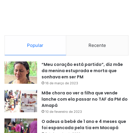
dedicação. Acredito que o Dia da Mulher é especial por
ser uma data de luta e de exaltação pelas mulheres
destemidas e determinadas, como eu”
, enfatizou.
Popular
Recente
“Meu coração está partido”, diz mãe
da menina estuprada e morta que
sonhava em ser PM
16 de março de 2023
Mãe chora ao ver a filha que vende
lanche com ela passar no TAF da PM do
Amapá
10 de fevereiro de 2023
O adeus a bebê de 1 ano e 4 meses que
foi espancada pela tia em Macapá