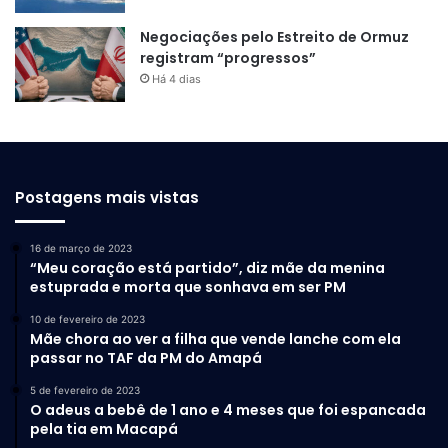
Negociações pelo Estreito de Ormuz
registram “progressos”
Há 4 dias
Postagens mais vistas
16 de março de 2023
“Meu coração está partido”, diz mãe da menina
estuprada e morta que sonhava em ser PM
10 de fevereiro de 2023
Mãe chora ao ver a filha que vende lanche com ela
passar no TAF da PM do Amapá
5 de fevereiro de 2023
O adeus a bebê de 1 ano e 4 meses que foi espancada
pela tia em Macapá