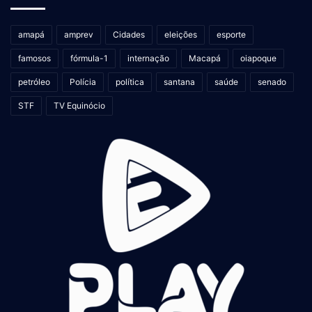
amapá
amprev
Cidades
eleições
esporte
famosos
fórmula-1
internação
Macapá
oiapoque
petróleo
Polícia
política
santana
saúde
senado
STF
TV Equinócio