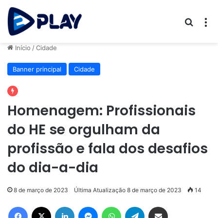
Procur
M
Início
/
Cidade
Banner principal
Cidade
Homenagem: Profissionais
do HE se orgulham da
profissão e fala dos desafios
do dia-a-dia
8 de março de 2023
Última Atualização 8 de março de 2023
14
Facebook
X
Linkedin
Messenger
WhatsApp
Telegram
Compartilhar via e-mail