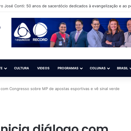
uto Cultural Língua Solta (Iacls) abre matrículas para o projeto “Natação 
TE
CULTURA
VIDEOS
PROGRAMAS
COLUNAS
BRASIL
o com Congresso sobre MP de apostas esportivas e vê sinal verde
inicia diálogo com