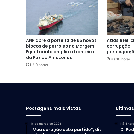
ANP abre a porteira de 86 novos
AtlasIntel: 
blocos de petróleo na Margem
corrupção l
Equatorial e amplia a fronteira
preocupaçõe
da Foz do Amazonas
Há 10 horas
Há 9 horas
Postagens mais vistas
Última
16 de março de 2023
Há 4 hor
“Meu coração está partido”, diz
D. Ped