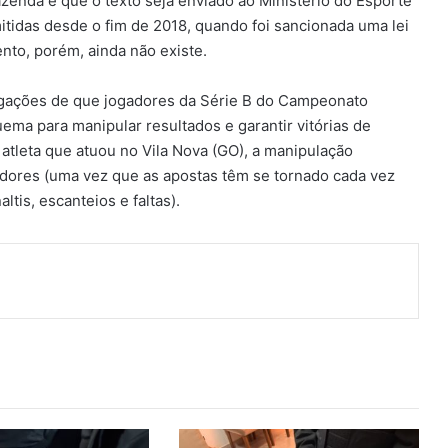
azenda é que o texto seja enviado ao Ministério do Esporte
itidas desde o fim de 2018, quando foi sancionada uma lei
nto, porém, ainda não existe.
igações de que jogadores da Série B do Campeonato
uema para manipular resultados e garantir vitórias de
tleta que atuou no Vila Nova (GO), a manipulação
gadores (uma vez que as apostas têm se tornado cada vez
tis, escanteios e faltas).
ger
artilhar via e-mail