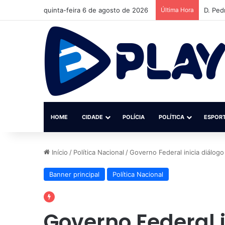
quinta-feira 6 de agosto de 2026
Última Hora
Instit
HOME
CIDADE
POLÍCIA
POLÍTICA
ESPOR
Início
/
Política Nacional
/
Governo Federal inicia diálog
Banner principal
Política Nacional
Governo Federal 