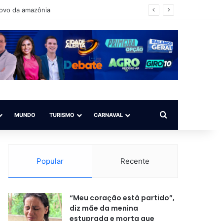
é para todos”
Procurar por
MUNDO
TURISMO
CARNAVAL
Popular
Recente
“Meu coração está partido”,
diz mãe da menina
estuprada e morta que