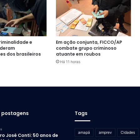
criminalidade e
Em ação conjunta, FICCO/AP
ideram
combate grupo criminoso
s dos brasileiros
atuante em roubos
Há 11 horas
s postagens
Tags
as
amapá
amprev
Cidades
ro José Conti: 50 anos de