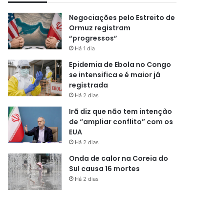
Negociações pelo Estreito de
Ormuz registram
“progressos”
Há 1 dia
Epidemia de Ebola no Congo
se intensifica e é maior já
registrada
Há 2 dias
Irã diz que não tem intenção
de “ampliar conflito” com os
EUA
Há 2 dias
Onda de calor na Coreia do
Sul causa 16 mortes
Há 2 dias