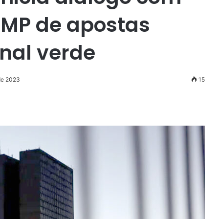
 MP de apostas
inal verde
 de 2023
15
r
ail