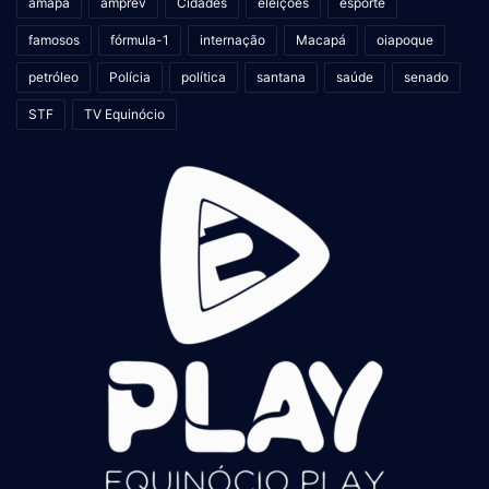
amapá
amprev
Cidades
eleições
esporte
famosos
fórmula-1
internação
Macapá
oiapoque
petróleo
Polícia
política
santana
saúde
senado
STF
TV Equinócio