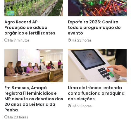
independência do Poder Judiciário,
constitui forma legítima de
controle político da Suprema
Agro Record AP –
Expofeira 2026: Confira
Produção de adubo
toda a programação do
Corte, razão pela qual entendemos
orgânico e fertilizantes
evento
ser imprescindível para garantir
Há 7 minutos
Há 23 horas
maior legitimidade democrática à
investidura de seus membros.
SENADOR PLÍNIO VALÉRIO (PSDB-
AM), AUTOR DA PEC
Em 8 meses, Amapá
Urna eletrônica: entenda
registra 11 feminicídios e
como funciona a máquina
MP discute os desafios dos
nas eleições
20 anos da Lei Maria da
Há 23 horas
Tramitação da PEC
Penha
Há 23 horas
Valério apresentou a PEC em 2019. O texto começou a ser
analisado na Comissão de Constituição e Justiça e de