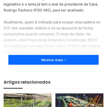
legislativo e o tema já tem o aval do presidente da Casa,
Rodrigo Pacheco (PSD-MG), para ser analisado.
Atualmente, quem é indicado para ocupar uma cadeira no
STF tem mandato vitalício e só se aposenta de forma
compulsória quando completa 75 anos de idade. No
entanto, uma Proposta de Emenda à Constituição (PEC)
formulada pelo senador Plínio Valério (PSDB-AM) sugere
que ministros do Supremo fiquem no cargo por apenas
oito anos, sem possibilidade de recondução.
Mostrar mais
Artigos relacionados
A renovação planejada do STF,
além de não ferir a prerrogativa de