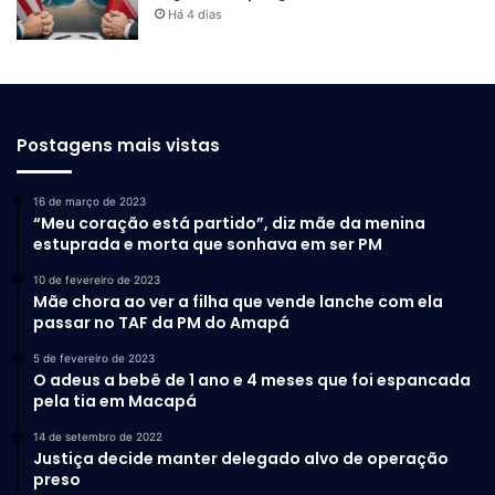
República indique membros para compor o STF. Segundo
Há 4 dias
a proposta, o chefe do Executivo terá até um mês, a contar
do surgimento da vaga na Corte, para apresentar ao
Senado o nome de um novo ministro. Caso o período não
seja respeitado, caberá ao Senado fazer a escolha.
Postagens mais vistas
16 de março de 2023
“Meu coração está partido”, diz mãe da menina
estuprada e morta que sonhava em ser PM
10 de fevereiro de 2023
Mãe chora ao ver a filha que vende lanche com ela
passar no TAF da PM do Amapá
5 de fevereiro de 2023
O adeus a bebê de 1 ano e 4 meses que foi espancada
pela tia em Macapá
14 de setembro de 2022
Justiça decide manter delegado alvo de operação
preso