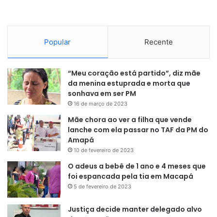
alternância de poder. É assim com
o Legislativo e com o Executivo.
Portanto, também deveria ser com
Popular
Recente
o Judiciário. O mandato vitalício
com aposentadoria compulsória
“Meu coração está partido”, diz mãe
da menina estuprada e morta que
aos 75 anos é muito tempo. Tem
sonhava em ser PM
que haver reciclagem.
16 de março de 2023
Mãe chora ao ver a filha que vende
SENADOR JORGE SEIF (PL-SC)
lanche com ela passar no TAF da PM do
Amapá
10 de fevereiro de 2023
O adeus a bebê de 1 ano e 4 meses que
Discussão legítima
foi espancada pela tia em Macapá
5 de fevereiro de 2023
No entendimento de Pacheco, a criação de mandatos para
ministros do STF é uma discussão legítima. “Você discutir
Justiça decide manter delegado alvo
alcance de decisão monocrática de ministro do STF ou de