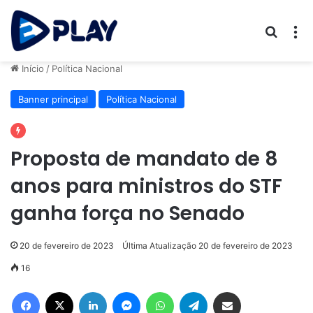
Procur
M
Início
/
Política Nacional
Banner principal
Política Nacional
Proposta de mandato de 8
anos para ministros do STF
ganha força no Senado
20 de fevereiro de 2023
Última Atualização 20 de fevereiro de 2023
16
Facebook
X
Linkedin
Messenger
WhatsApp
Telegram
Compartilhar via e-mail