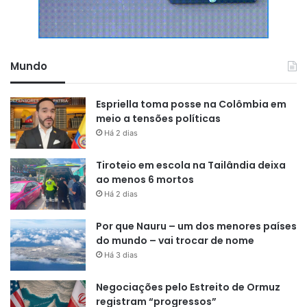
atacando a figura, a pessoa do
ministro do Supremo Tribunal
Federal, como se isso fosse
Mundo
solucionar os problemas da
relação institucional entre os
Espriella toma posse na Colômbia em
Poderes. Isso é um erro, isso é um
meio a tensões políticas
engano.
Há 2 dias
Tiroteio em escola na Tailândia deixa
RODRIGO PACHECO (PSD-MG),
ao menos 6 mortos
PRESIDENTE DO SENADO
Há 2 dias
Por que Nauru – um dos menores países
do mundo – vai trocar de nome
Um mês para a escolha
Há 3 dias
A PEC de Valério, além de propor mandatos aos ministros,
Negociações pelo Estreito de Ormuz
sugere a fixação de um prazo para que o presidente da
registram “progressos”