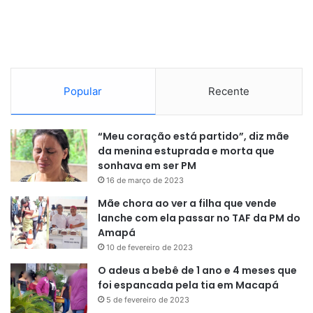
em áreas urbanas e a provisão de lotes urbanizados. As
regras de contratação serão divulgadas nos próximos 45
dias.
O Planalto informou também que há uma lista de requisitos
Popular
Recente
que direcionam a aplicação dos recursos do Orçamento da
União e de diversos fundos que ajudam a compor o Minha
Casa, Minha Vida.
“Meu coração está partido”, diz mãe
da menina estuprada e morta que
Principais requisitos
sonhava em ser PM
16 de março de 2023
-Famílias que tenham na composição familiar pessoas com
Mãe chora ao ver a filha que vende
deficiência, idosos e crianças e adolescentes
lanche com ela passar no TAF da PM do
Amapá
-Em situação de risco e vulnerabilidade
10 de fevereiro de 2023
O adeus a bebê de 1 ano e 4 meses que
-Em áreas em situação de emergência ou de calamidade
foi espancada pela tia em Macapá
5 de fevereiro de 2023