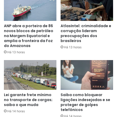
Para áreas urbanas
Faixa 1:
atenderá famílias com renda bruta mensal de até
R$ 2.640
ANP abre a porteira de 86
AtlasIntel: criminalidade e
novos blocos de petróleo
corrupção lideram
na Margem Equatorial e
preocupações dos
Faixa 2:
contempla núcleos familiares com renda bruta
amplia a fronteira da Foz
brasileiros
mensal de R$ 2.640,01 a R$ 4.400
do Amazonas
Há 13 horas
Há 13 horas
Faixa 3:
atenderá famílias com renda bruta mensal de R$
4.400,01 a R$ 8 mil
Para áreas rurais
Faixa rural 1:
contempla quem tem renda bruta familiar
anual de até R$ 31.680
Lei garante frete mínimo
Saiba como bloquear
no transporte de cargas;
ligações indesejadas e se
saiba o que muda
proteger de golpes
Faixa rural 2:
atenderá famílias com renda bruta anual de
telefônicos
Há 14 horas
R$ 31.680,01 a R$ 52.800
Há 14 horas