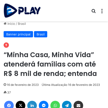
Procur
M
Início
/
Brasil
Banner principal
Brasil
“Minha Casa, Minha Vida”
atenderá famílias com até
R$ 8 mil de renda; entenda
16 de fevereiro de 2023
Última Atualização 16 de fevereiro de 2023
37
Facebook
X
Linkedin
Messenger
WhatsApp
Telegram
Compartilhar via e-mail