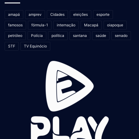
amapá
amprev
Cidades
eleições
esporte
famosos
fórmula-1
internação
Macapá
oiapoque
petróleo
Polícia
política
santana
saúde
senado
STF
TV Equinócio