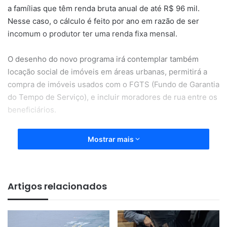
a famílias que têm renda bruta anual de até R$ 96 mil.
Nesse caso, o cálculo é feito por ano em razão de ser
incomum o produtor ter uma renda fixa mensal.
O desenho do novo programa irá contemplar também
locação social de imóveis em áreas urbanas, permitirá a
compra de imóveis usados com o FGTS (Fundo de Garantia
do Tempo de Serviço), e incluir moradores de rua entre os
beneficiários.
Os novos valores das faixas não levam em conta
Mostrar mais
benefícios temporários, assistenciais ou previdenciários,
como auxílio-doença, auxílio-acidente, seguro-
desemprego, BPC (Benefício de Prestação Continuada) e
Artigos relacionados
Bolsa Família.
O programa é dividido em três faixas de renda