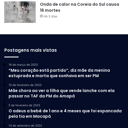
Onda de calor na Coreia do Sul causa
gestão passada.
16 mortes
Há 3 dias
Postagens mais vistas
16 de março de 2023
“Meu coração está partido”, diz mãe da menina
estuprada e morta que sonhava em ser PM
10 de fevereiro de 2023
Mãe chora ao ver a filha que vende lanche com ela
passar no TAF da PM do Amapá
5 de fevereiro de 2023
O adeus a bebê de 1 ano e 4 meses que foi espancada
pela tia em Macapá
14 de setembro de 2022