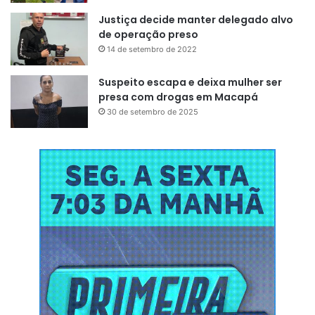
-Em deslocamento involuntário em razão de obras
Justiça decide manter delegado alvo
públicas federais
de operação preso
14 de setembro de 2022
-Em situação de rua
Suspeito escapa e deixa mulher ser
-E o título das propriedades é prioritariamente entregue a
presa com drogas em Macapá
mulheres
30 de setembro de 2025
Para participar do programa
-A família precisa cumprir os critérios além da renda para
poder comprar um imóvel pelo programa
-Para as pessoas da primeira faixa, a inscrição deve ser
feita na prefeitura e é preciso aguardar o sorteio
-Nas demais faixas, o responsável familiar,
preferencialmente uma mulher, pode contratar o